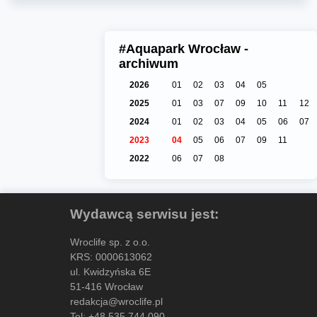
#Aquapark Wrocław -
archiwum
2026
01
02
03
04
05
2025
01
03
07
09
10
11
12
2024
01
02
03
04
05
06
07
2023
04
05
06
07
09
11
2022
06
07
08
Wydawcą serwisu jest:
Wroclife sp. z o.o.
KRS: 0000613062
ul. Kwidzyńska 6E
51-416 Wrocław
redakcja@wroclife.pl
Tel:
+48 535 744 090