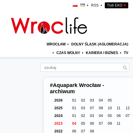
•
RSS
•
Tryb EKO
✖
WROCŁAW
•
DOLNY ŚLĄSK (AGLOMERACJA)
•
CZAS WOLNY
•
KARIERA I BIZNES
•
TV
#Aquapark Wrocław -
archiwum
2026
01
02
03
04
05
2025
01
03
07
09
10
11
12
2024
01
02
03
04
05
06
07
2023
04
05
06
07
09
11
2022
06
07
08