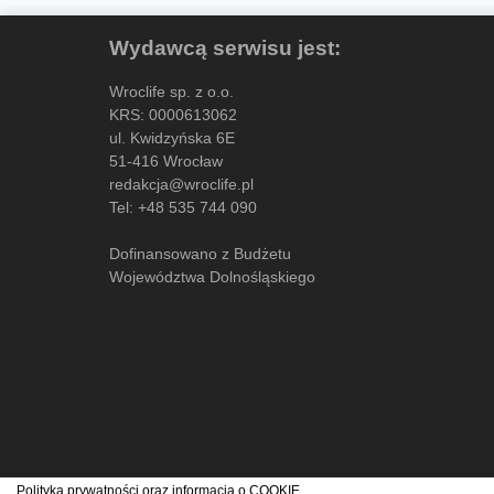
Wydawcą serwisu jest:
Wroclife sp. z o.o.
KRS: 0000613062
ul. Kwidzyńska 6E
51-416 Wrocław
redakcja@wroclife.pl
Tel:
+48 535 744 090
Dofinansowano z Budżetu
Województwa Dolnośląskiego
Polityka prywatności oraz informacja o
COOKIE