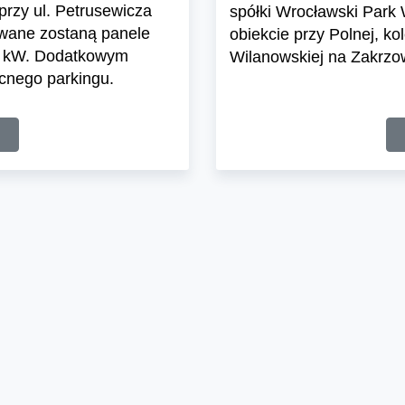
rzy ul. Petrusewicza
spółki Wrocławski Park W
owane zostaną panele
obiekcie przy Polnej, ko
96 kW. Dodatkowym
Wilanowskiej na Zakrzo
cnego parkingu.