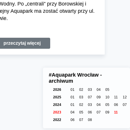
odny. Po „centrali” przy Borowskiej i
lejny Aquapark ma zostać otwarty przy ul.
wie.
przeczytaj więcej
#Aquapark Wrocław -
archiwum
2026
01
02
03
04
05
2025
01
03
07
09
10
11
12
2024
01
02
03
04
05
06
07
2023
04
05
06
07
09
11
2022
06
07
08