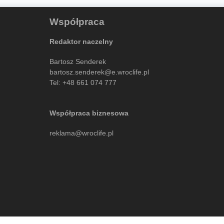
Współpraca
Redaktor naczelny
Bartosz Senderek
bartosz.senderek@e.wroclife.pl
Tel:
+48 661 074 777
Współpraca biznesowa
reklama@wroclife.pl