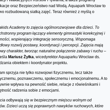
Wakacje oraz Bezpieczeństwo nad Wodą. Aquapark Wrocław to
kowo rozbudowaną siatką zajęć. Teraz również z myślą o
akids Academy to zajęcia ogólnorozwojowe dla dzieci. To
hstronny program łączący elementy gimnastyki korekcyjnej i
ności, wspierający integrację sensoryczną. Wspomaga
dłowy rozwój postawy, koordynacji i percepcji. Zajęcia mają
owy charakter, tworząc naturalne połączenie zabawy i ruchu –
reśla
Mariusz Żyłka
, wicedyrektor Aquaparku Wrocław ds.
dzania obiektem i koordynator projektu.
am sprzyja nie tylko rozwojowi fizycznemu, lecz także
ycznemu, poznawczemu, społecznemu i emocjonalnemu. A to
ywnie wpływa na pewność siebie, relacje z rówieśnikami i
ętność radzenia sobie z emocjami.
ęcia odbywają się w bezpiecznym miejscu wolnym od
ów. Dzieci uczą się poprawnych nawyków ruchowych, które