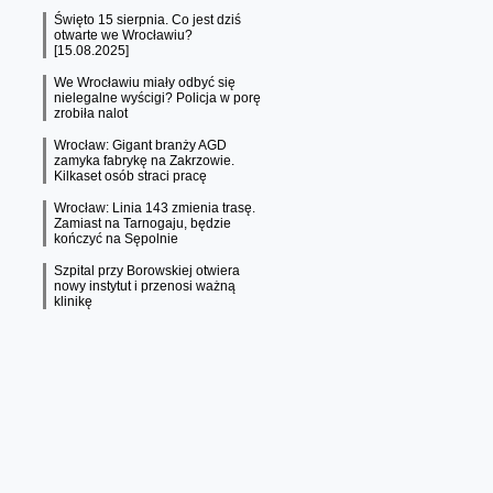
Święto 15 sierpnia. Co jest dziś
otwarte we Wrocławiu?
[15.08.2025]
We Wrocławiu miały odbyć się
nielegalne wyścigi? Policja w porę
zrobiła nalot
Wrocław: Gigant branży AGD
zamyka fabrykę na Zakrzowie.
Kilkaset osób straci pracę
Wrocław: Linia 143 zmienia trasę.
Zamiast na Tarnogaju, będzie
kończyć na Sępolnie
Szpital przy Borowskiej otwiera
nowy instytut i przenosi ważną
klinikę