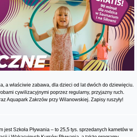
a, a właściwie zabawa, dla dzieci od lat dwóch do dziewięciu.
robami cywilizacyjnymi poprzez regularny, przyjazny ruch.
raz Aquapark Zakrzów przy Wilanowskiej. Zapisy ruszyły!
est Szkoła Pływania – to 25,5 tys. sprzedanych karnetów w
cji i Wakacyjnych Kursów Pływania, a także programy