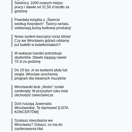
Świdnicy. 1000 nowych miejsc
pracy i stawki od 31,50 zł brutto za
godzinę
Powstała książka o „Świecie
według Kiepskich”. Twórcy serialu
odsłaniają kulisy kultowej produkcji
Nowy system kaucyjny coraz bliżej!
Czy we Wrocławiu gdzieś oddamy
już butelki w butelkomatach?
W wakacje handel potrzebuje
studentów. Stawki sięgają nawet
70 zł za godzinę
Do 20 tys. zł na wydanie płyty lub
singla. Wrocław uruchamia
program dla lokalnych muzyków
Wrocławski klub „Niebo” został
zamknięty. W przyszłym roku miał
obchodzić ćwierćwiecze
Dziś ruszają Juwenalia
Wrocławskie. Te darmowe! [LISTA
KONCERTÓW]
Szukasz mieszkania we
Wrocławiu? Zobacz, co ma do
zaoferowania Atal