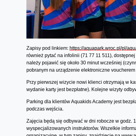
Zapisy pod linkiem:
https://aquapark.wroc.pl/pl/a
również pytać na infolinii (71 77 11 511), dostępn
należy pojawić się około 30 minut wcześniej (czyn
pobranym na urządzenie elektroniczne voucherem
Przy pierwszej wizycie nowi klienci otrzymają w ka
wydanie karty jest bezpłatne). Kolejne wizyty odby
Parking dla klientów Aquakids Academy jest bezpła
podczas wejścia.
Zajęcia będą się odbywać w dni robocze w godz. 1
wyspecjalizowanych instruktorów. Wszelkie inform
organizacyjne, w tym zapisy, znajdziecie na
www.a