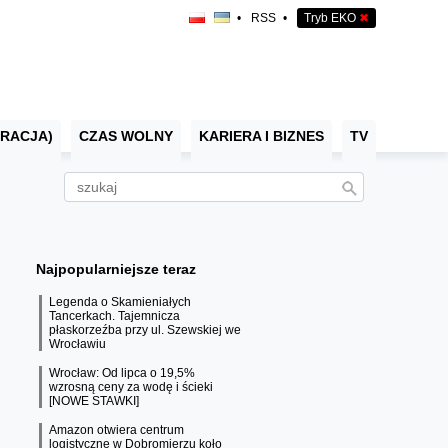
•
RSS
•
Tryb EKO
✖
RACJA)
CZAS WOLNY
KARIERA I BIZNES
TV
Najpopularniejsze teraz
Legenda o Skamieniałych
Tancerkach. Tajemnicza
płaskorzeźba przy ul. Szewskiej we
Wrocławiu
Wrocław: Od lipca o 19,5%
wzrosną ceny za wodę i ścieki
[NOWE STAWKI]
Amazon otwiera centrum
logistyczne w Dobromierzu koło