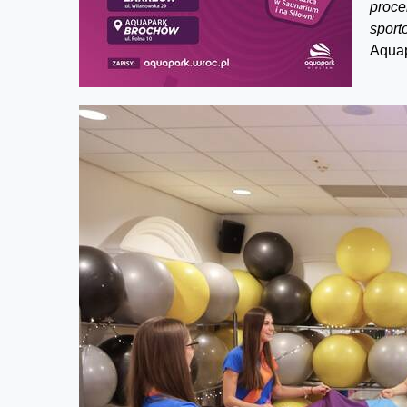
proce
sport
Aquap