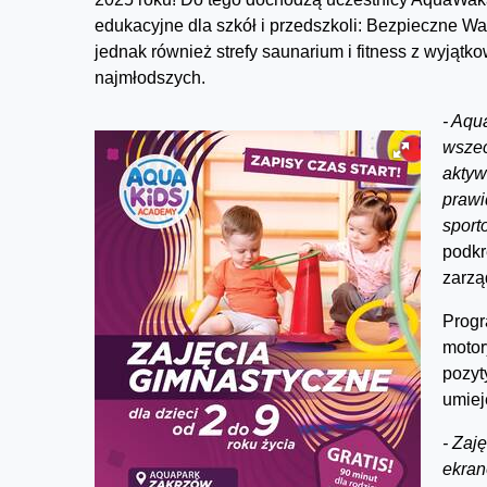
edukacyjne dla szkół i przedszkoli: Bezpieczne 
jednak również strefy saunarium i fitness z wyjąt
najmłodszych.
- Aqu
wszec
aktyw
prawi
sport
podk
zarzą
Progr
motor
pozyt
umiej
- Zaj
ekran