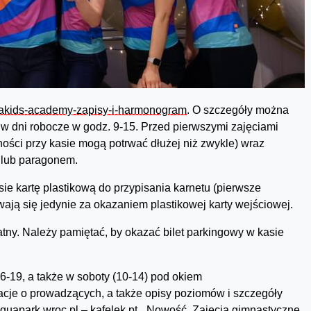
quakids-academy-zapisy-i-harmonogram
. O szczegóły można
ej w dni robocze w godz. 9-15. Przed pierwszymi zajęciami
ności przy kasie mogą potrwać dłużej niż zwykle) wraz
 lub paragonem.
sie kartę plastikową do przypisania karnetu (pierwsze
wają się jedynie za okazaniem plastikowej karty wejściowej.
tny. Należy pamiętać, by okazać bilet parkingowy w kasie
6-19, a także w soboty (10-14) pod okiem
acje o prowadzących, a także opisy poziomów i szczegóły
quapark.wroc.pl
– kafelek pt. „Nowość. Zajęcia gimnastyczne