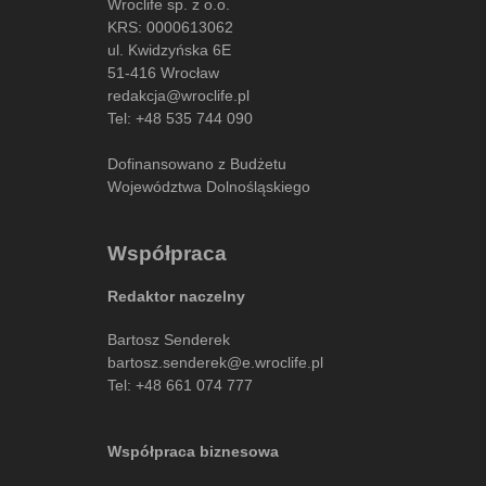
Wroclife sp. z o.o.
KRS: 0000613062
ul. Kwidzyńska 6E
51-416 Wrocław
redakcja@wroclife.pl
Tel:
+48 535 744 090
Dofinansowano z Budżetu
Województwa Dolnośląskiego
Współpraca
Redaktor naczelny
Bartosz Senderek
bartosz.senderek@e.wroclife.pl
Tel:
+48 661 074 777
Współpraca biznesowa