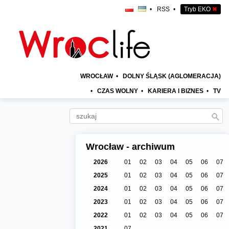
•
RSS
•
Tryb EKO
✖
WROCŁAW
•
DOLNY ŚLĄSK (AGLOMERACJA)
•
CZAS WOLNY
•
KARIERA I BIZNES
•
TV
Wrocław - archiwum
2026
01
02
03
04
05
06
07
2025
01
02
03
04
05
06
07
2024
01
02
03
04
05
06
07
2023
01
02
03
04
05
06
07
2022
01
02
03
04
05
06
07
2021
07