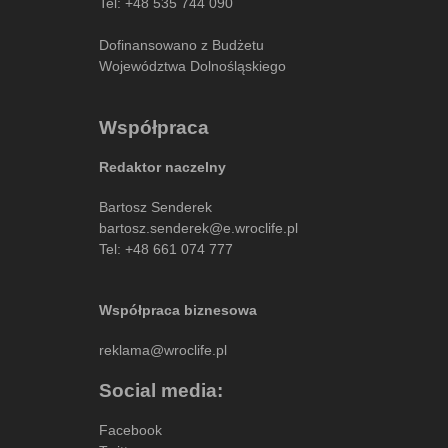
Tel:
+48 535 744 090
Dofinansowano z Budżetu
Województwa Dolnośląskiego
Współpraca
Redaktor naczelny
Bartosz Senderek
bartosz.senderek@e.wroclife.pl
Tel:
+48 661 074 777
Współpraca biznesowa
reklama@wroclife.pl
Social media:
Facebook