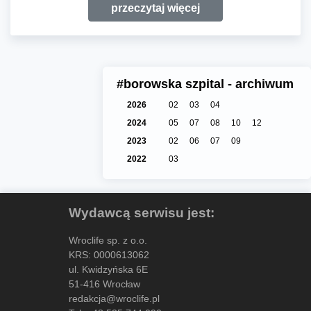
przeczytaj więcej
#borowska szpital - archiwum
2026
02
03
04
2024
05
07
08
10
12
2023
02
06
07
09
2022
03
Wydawcą serwisu jest:
Wroclife sp. z o.o.
KRS: 0000613062
ul. Kwidzyńska 6E
51-416 Wrocław
redakcja@wroclife.pl