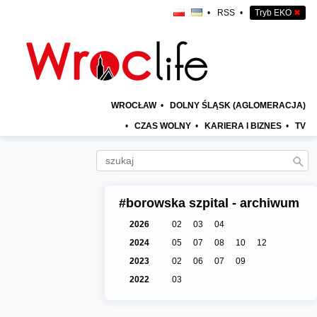
•
RSS
•
Tryb EKO
✖
WROCŁAW
•
DOLNY ŚLĄSK (AGLOMERACJA)
•
CZAS WOLNY
•
KARIERA I BIZNES
•
TV
#borowska szpital - archiwum
2026
02
03
04
2024
05
07
08
10
12
2023
02
06
07
09
2022
03