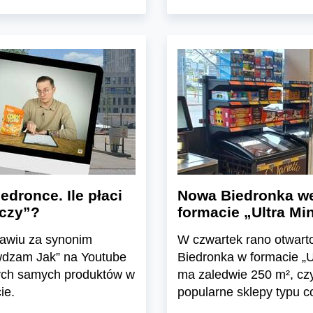
edronce. Ile płaci
Nowa Biedronka we
aczy”?
formacie „Ultra Mi
ławiu za synonim
W czwartek rano otwarto
wdzam Jak” na Youtube
Biedronka w formacie „U
 tych samych produktów w
ma zaledwie 250 m², czy
ie.
popularne sklepy typu c