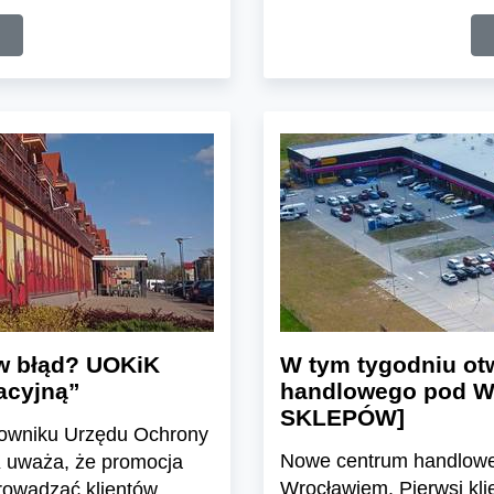
w błąd? UOKiK
W tym tygodniu ot
lacyjną”
handlowego pod W
SKLEPÓW]
elowniku Urzędu Ochrony
Nowe centrum handlowe
 uważa, że promocja
Wrocławiem. Pierwsi kli
prowadzać klientów