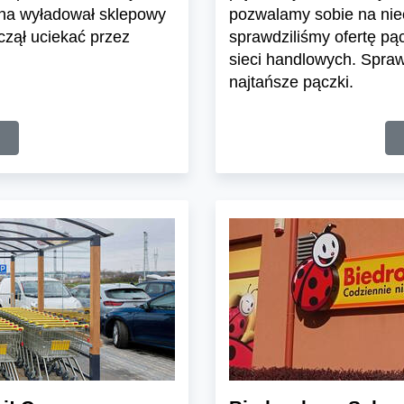
zna wyładował sklepowy
pozwalamy sobie na niec
czął uciekać przez
sprawdziliśmy ofertę p
sieci handlowych. Spra
najtańsze pączki.