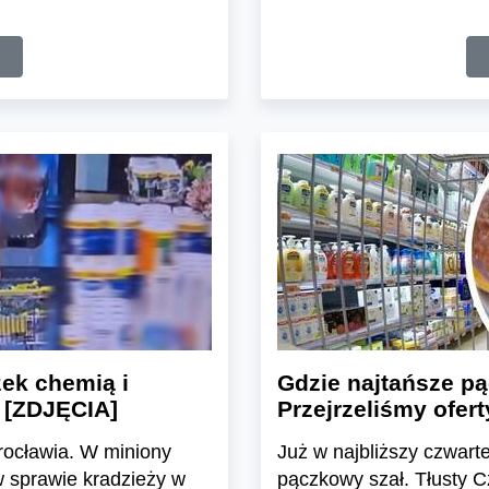
ek chemią i
Gdzie najtańsze pą
a [ZDJĘCIA]
Przejrzeliśmy ofe
rocławia. W miniony
Już w najbliższy czwart
 w sprawie kradzieży w
pączkowy szał. Tłusty C