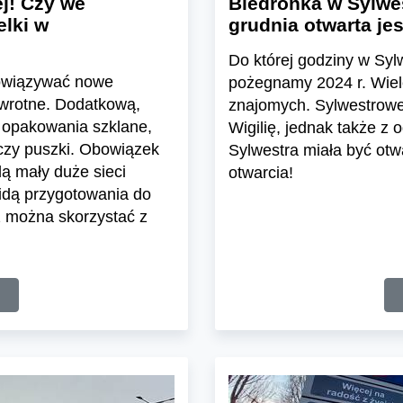
j! Czy we
Biedronka w Sylwes
lki w
grudnia otwarta je
Do której godziny w Syl
bowiązywać nowe
pożegnamy 2024 r. Wiele
zwrotne. Dodatkową,
znajomych. Sylwestrowe
o opakowania szklane,
Wigilię, jednak także z
 czy puszki. Obowiązek
Sylwestra miała być otw
ą mały duże sieci
otwarcia!
idą przygotowania do
z można skorzystać z