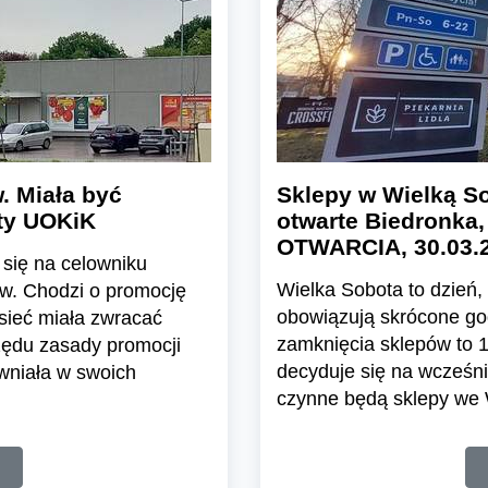
. Miała być
Sklepy w Wielką So
uty UOKiK
otwarte Biedronka,
OTWARCIA, 30.03.2
 się na celowniku
Wielka Sobota to dzień,
w. Chodzi o promocję
obowiązują skrócone go
 sieć miała zwracać
zamknięcia sklepów to 1
zędu zasady promocji
decyduje się na wcześni
ewniała w swoich
czynne będą sklepy we