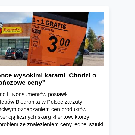
once wysokimi karami. Chodzi o
rańczowe ceny”
cji i Konsumentów postawił
klepów Biedronka w Polsce zarzuty
aściwym oznaczaniem cen produktów.
wencją licznych skarg klientów, którzy
roblem ze znalezieniem ceny jednej sztuki