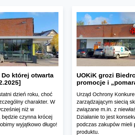
Do której otwarta
UOKiK grozi Biedr
2.2025]
promocje i „poma
tatni dzień roku, choć
Urząd Ochrony Konkuren
zczególny charakter. W
zarządzającym siecią s
cześniej niż w
związane m.in. z niewł
a będzie czynna krócej
Działanie to jest konsek
zrobimy wyjątkowo długo!
podczas zakupów mieli p
produktu.