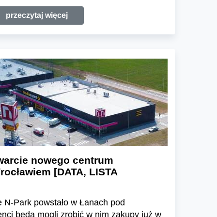
przeczytaj więcej
warcie nowego centrum
rocławiem [DATA, LISTA
 N-Park powstało w Łanach pod
enci będą mogli zrobić w nim zakupy już w