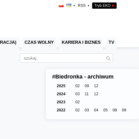
•
RSS
•
Tryb EKO
✖
RACJA)
CZAS WOLNY
KARIERA I BIZNES
TV
#Biedronka - archiwum
2025
02
09
12
2024
03
11
12
2023
02
2022
02
03
04
05
08
09