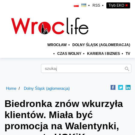
•
RSS
•
Tryb EKO
✖
WROCŁAW
•
DOLNY ŚLĄSK (AGLOMERACJA)
•
CZAS WOLNY
•
KARIERA I BIZNES
•
TV
Home
Dolny Śląsk (aglomeracja)
Biedronka znów wkurzyła
klientów. Miała być
promocja na Walentynki,