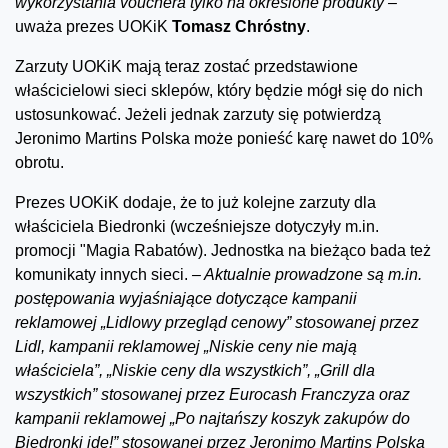
wykorzystania vouchera tylko na określone produkty –
uważa prezes UOKiK
Tomasz Chróstny
.
Zarzuty UOKiK mają teraz zostać przedstawione
właścicielowi sieci sklepów, który będzie mógł się do nich
ustosunkować. Jeżeli jednak zarzuty się potwierdzą
Jeronimo Martins Polska może ponieść karę nawet do 10%
obrotu.
Prezes UOKiK dodaje, że to już kolejne zarzuty dla
właściciela Biedronki (wcześniejsze dotyczyły m.in.
promocji "Magia Rabatów). Jednostka na bieżąco bada też
komunikaty innych sieci.
– Aktualnie prowadzone są m.in.
postępowania wyjaśniające dotyczące kampanii
reklamowej „Lidlowy przegląd cenowy” stosowanej przez
Lidl, kampanii reklamowej „Niskie ceny nie mają
właściciela”, „Niskie ceny dla wszystkich”, „Grill dla
wszystkich” stosowanej przez Eurocash Franczyza oraz
kampanii reklamowej „Po najtańszy koszyk zakupów do
Biedronki idę!” stosowanej przez Jeronimo Martins Polska