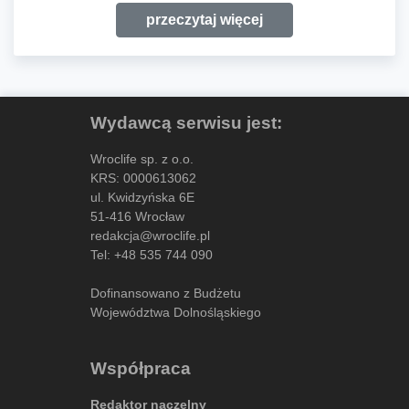
przeczytaj więcej
Wydawcą serwisu jest:
Wroclife sp. z o.o.
KRS: 0000613062
ul. Kwidzyńska 6E
51-416 Wrocław
redakcja@wroclife.pl
Tel:
+48 535 744 090
Dofinansowano z Budżetu
Województwa Dolnośląskiego
Współpraca
Redaktor naczelny