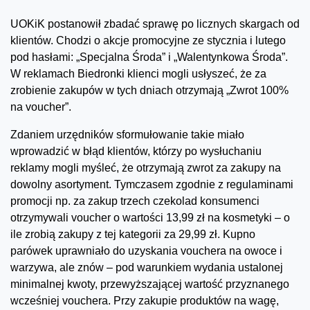
UOKiK postanowił zbadać sprawę po licznych skargach od
klientów. Chodzi o akcje promocyjne ze stycznia i lutego
pod hasłami: „Specjalna Środa” i „Walentynkowa Środa”.
W reklamach Biedronki klienci mogli usłyszeć, że za
zrobienie zakupów w tych dniach otrzymają „Zwrot 100%
na voucher”.
Zdaniem urzędników sformułowanie takie miało
wprowadzić w błąd klientów, którzy po wysłuchaniu
reklamy mogli myśleć, że otrzymają zwrot za zakupy na
dowolny asortyment. Tymczasem zgodnie z regulaminami
promocji np. za zakup trzech czekolad konsumenci
otrzymywali voucher o wartości 13,99 zł na kosmetyki – o
ile zrobią zakupy z tej kategorii za 29,99 zł. Kupno
parówek uprawniało do uzyskania vouchera na owoce i
warzywa, ale znów – pod warunkiem wydania ustalonej
minimalnej kwoty, przewyższającej wartość przyznanego
wcześniej vouchera. Przy zakupie produktów na wagę,