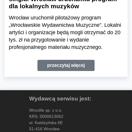
dla lokalnych muzyków
Wrocław uruchomił pilotażowy program
„Wrocławskie Wydawnictwa Muzyczne”. Lokalni
artyści i organizacje będą mogli otrzymać do 20
tys. zł na przygotowanie i wydanie
profesjonalnego materiału muzycznego.
przeczytaj więcej
Wydawcą serwisu jest:
Wroclife sp. z o.o.
KRS: 0000613062
ul. Kwidzyńska 6E
51-416 Wrocław