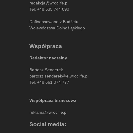
redakcja@wroclife.pl
Tel:
+48 535 744 090
Dofinansowano z Budżetu
Województwa Dolnośląskiego
Współpraca
Redaktor naczelny
Bartosz Senderek
bartosz.senderek@e.wroclife.pl
Tel:
+48 661 074 777
Współpraca biznesowa
reklama@wroclife.pl
Social media: