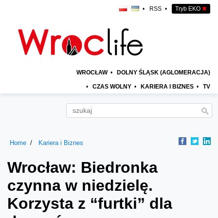
•
RSS
•
Tryb EKO
✖
WROCŁAW
•
DOLNY ŚLĄSK (AGLOMERACJA)
•
CZAS WOLNY
•
KARIERA I BIZNES
•
TV
Home
Kariera i Biznes
Wrocław: Biedronka
czynna w niedzielę.
Korzysta z “furtki” dla