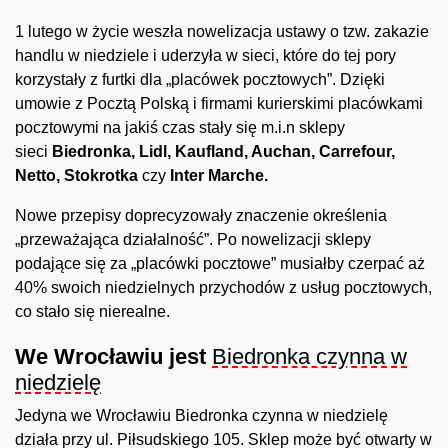
1 lutego w życie weszła nowelizacja ustawy o tzw. zakazie
handlu w niedziele i uderzyła w sieci, które do tej pory
korzystały z furtki dla „placówek pocztowych”. Dzięki
umowie z Pocztą Polską i firmami kurierskimi placówkami
pocztowymi na jakiś czas stały się m.i.n sklepy
sieci
Biedronka, Lidl, Kaufland, Auchan, Carrefour,
Netto, Stokrotka
czy
Inter Marche
.
Nowe przepisy doprecyzowały znaczenie określenia
„przeważająca działalność”. Po nowelizacji sklepy
podające się za „placówki pocztowe” musiałby czerpać aż
40% swoich niedzielnych przychodów z usług pocztowych,
co stało się nierealne.
We Wrocławiu jest
Biedronka czynna w
niedzielę
Jedyna we Wrocławiu Biedronka czynna w niedzielę
działa przy ul. Piłsudskiego 105. Sklep może być otwarty w