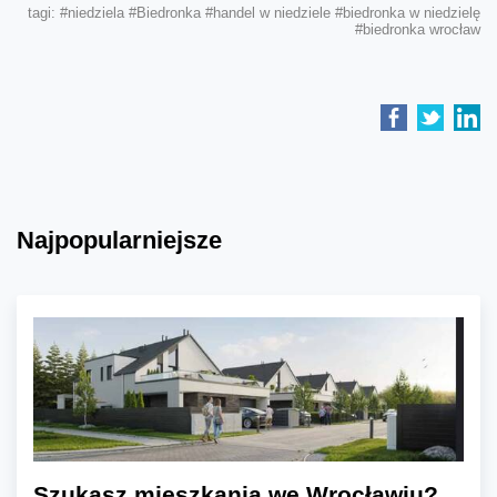
tagi:
#niedziela
#Biedronka
#handel w niedziele
#biedronka w niedzielę
#biedronka wrocław
Najpopularniejsze
Szukasz mieszkania we Wrocławiu?