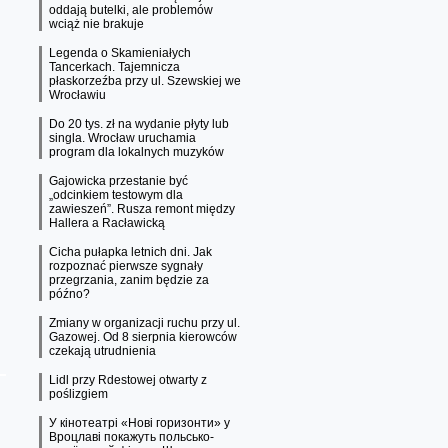
oddają butelki, ale problemów
wciąż nie brakuje
Legenda o Skamieniałych
Tancerkach. Tajemnicza
płaskorzeźba przy ul. Szewskiej we
Wrocławiu
Do 20 tys. zł na wydanie płyty lub
singla. Wrocław uruchamia
program dla lokalnych muzyków
Gajowicka przestanie być
„odcinkiem testowym dla
zawieszeń”. Rusza remont między
Hallera a Racławicką
Cicha pułapka letnich dni. Jak
rozpoznać pierwsze sygnały
przegrzania, zanim będzie za
późno?
Zmiany w organizacji ruchu przy ul.
Gazowej. Od 8 sierpnia kierowców
czekają utrudnienia
Lidl przy Rdestowej otwarty z
poślizgiem
У кінотеатрі «Нові горизонти» у
Вроцлаві покажуть польсько-