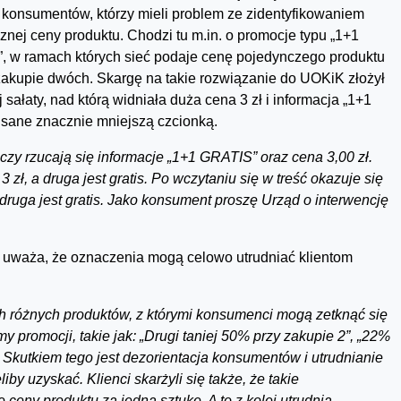
 konsumentów, którzy mieli problem ze zidentyfikowaniem
cznej ceny produktu. Chodzi tu m.in. o promocje typu „1+1
s”, w ramach których sieć podaje cenę pojedynczego produktu
zakupie dwóch. Skargę na takie rozwiązanie do UOKiK złożył
 sałaty, nad którą widniała duża cena 3 zł i informacja „1+1
pisane znacznie mniejszą czcionką.
czy rzucają się informacje „1+1 GRATIS” oraz cena 3,00 zł.
 zł, a druga jest gratis. Po wczytaniu się w treść okazuje się
 druga jest gratis. Jako konsument proszę Urząd o interwencję
i uważa, że oznaczenia mogą celowo utrudniać klientom
ch różnych produktów, z którymi konsumenci mogą zetknąć się
 promocji, takie jak: „Drugi taniej 50% przy zakupie 2”, „22%
j”. Skutkiem tego jest dezorientacja konsumentów i utrudnianie
iby uzyskać. Klienci skarżyli się także, że takie
ceny produktu za jedną sztukę. A to z kolei utrudnia