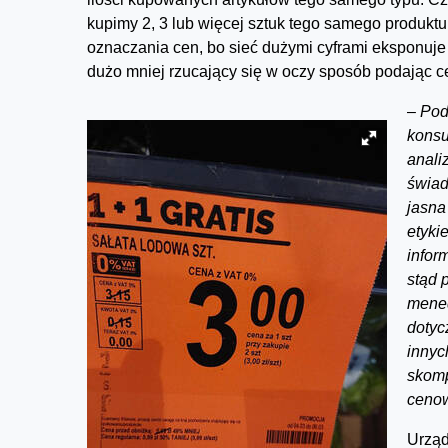
kupimy 2, 3 lub więcej sztuk tego samego produktu.
oznaczania cen, bo sieć dużymi cyframi eksponuje
dużo mniej rzucający się w oczy sposób podając 
–
Pod
konsu
anali
świad
jasna
etyki
infor
stąd 
mene
dotyc
innyc
skomp
ceno
Urząd