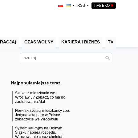
•
RSS
•
Tryb EKO
✖
RACJA)
CZAS WOLNY
KARIERA I BIZNES
TV
Najpopularniejsze teraz
Szukasz mieszkania we
Wrocławiu? Zobacz, co ma do
zaoferowania Atal
Nowi skrzydlaci mieszkańcy zoo.
Jedyną taką parę w Polsce
zobaczycie we Wrocławiu
System kaucyjny na Dolnym
Śląsku nabiera rozpędu.
Wrocławianie coraz chętniej