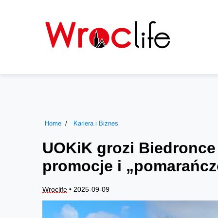
Home
Kariera i Biznes
UOKiK grozi Biedronce
promocje i „pomarańc
Wroclife
• 2025-09-09