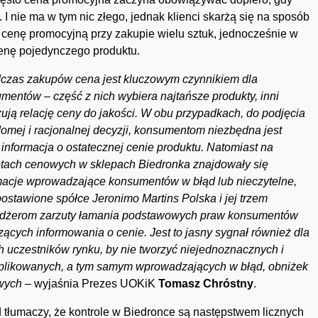
 I nie ma w tym nic złego, jednak klienci skarżą się na sposób
 cenę promocyjną przy zakupie wielu sztuk, jednocześnie w
cenę pojedynczego produktu.
czas zakupów cena jest kluczowym czynnikiem dla
mentów – część z nich wybiera najtańsze produkty, inni
zują relację ceny do jakości. W obu przypadkach, do podjęcia
omej i racjonalnej decyzji, konsumentom niezbędna jest
 informacja o ostatecznej cenie produktu. Natomiast na
etach cenowych w sklepach Biedronka znajdowały się
macje wprowadzające konsumentów w błąd lub nieczytelne,
postawione spółce Jeronimo Martins Polska i jej trzem
dżerom zarzuty łamania podstawowych praw konsumentów
zących informowania o cenie. Jest to jasny sygnał również dla
h uczestników rynku, by nie tworzyć niejednoznacznych i
likowanych, a tym samym wprowadzających w błąd, obniżek
wych –
wyjaśnia Prezes UOKiK
Tomasz Chróstny
.
 tłumaczy, że kontrole w Biedronce są następstwem licznych