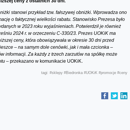
niższej ceny z ostatnich 30 dni.
żki stanowi przykład tzw. fałszywej obniżki. Wprowadza ono
cję o faktycznej wielkości rabatu. Stanowisko Prezesa było
danych w 2023 roku wyjaśnieniach. Potwierdził je również
rześniu 2024 r. w orzeczeniu C-330/23. Prezes UOKiK ma
iższej ceny, która obowiązywała w okresie 30 dni przed
szce – na samym dole cenówki, jak i mała czcionka –
w informacji. Za każdy z trzech zarzutów na spółkę może
otu –
przekazano w komunikacie UOKiK.
tagi:
#sklepy
#Biedronka
#UOKiK
#promocje
#ceny