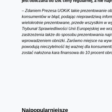
jest obliczana od tzw. ceny regularnej, a nie naj
–
Zdaniem Prezesa UOKiK takie prezentowanie obni
konsumentów w błąd, podając nieprawdziwą informa
wielokrotnie prezentowane, przede wszystkim w wy
Trybunał Sprawiedliwości Unii Europejskiej we w
zastrzeżenia także do sposobu prezentowania najn
wprowadzeniem obniżki. Zarówno miejsce na wywie
powodują nieczytelność tej ważnej dla konsumentó
zostać nałożona kara finansowa do 10 procent obr
Najpopularniejsze