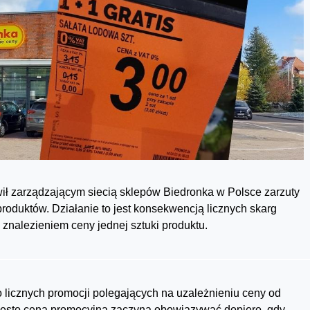
ł zarządzającym siecią sklepów Biedronka w Polsce zarzuty
oduktów. Działanie to jest konsekwencją licznych skarg
 znalezieniem ceny jednej sztuki produktu.
licznych promocji polegających na uzależnieniu ceny od
zęsto cena promocyjna zaczyna obowiązywać dopiero, gdy