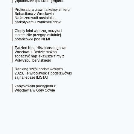
український фільм «Щедрик»
Prokuratura ujawnia kulisy śmierci
Sebastiana z Wrocławia.
Nafaszerowali nastolatka
narkotykami i zamknęli drzwi
Ciepły letni wieczór, muzyka i
taniec. Nie przegap ostatniej
potańcówki pod NFM!
Tydzień Kina Hiszpańskiego we
Wrocławiu. Będzie można
zobaczyć najciekawsze filmy z
Półwyspu Iberyjskiego
Ranking szkół podstawowych
2023. Te wrocławskie podstawówki
są najlepsze [LISTA]
Zabytkowym pociągiem z
Wrocławia w Góry Sowie