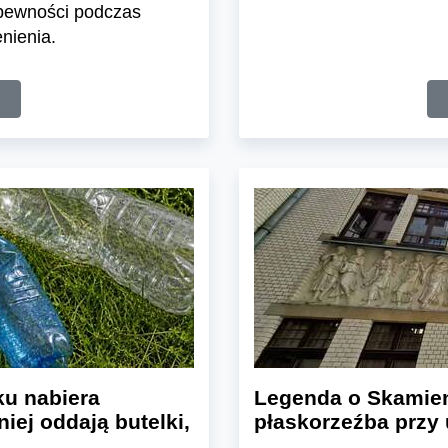
 pewności podczas
nienia.
u nabiera
Legenda o Skamien
iej oddają butelki,
płaskorzeźba przy 