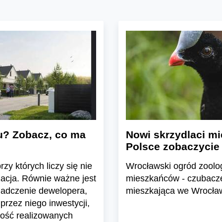
u? Zobacz, co ma
Nowi skrzydlaci mi
Polsce zobaczycie
zy których liczy się nie
Wrocławski ogród zoolo
zacja. Równie ważne jest
mieszkańców - czubacze 
iadczenie dewelopera,
mieszkająca we Wrocławi
przez niego inwestycji,
ość realizowanych