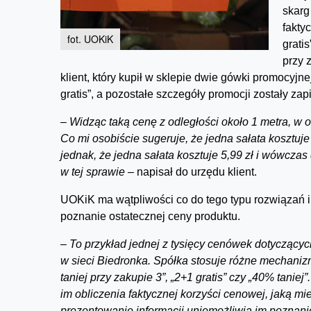
skarg
fakty
fot. UOKiK
grati
przy 
klient, który kupił w sklepie dwie gówki promocyjnej
gratis”, a pozostałe szczegóły promocji zostały za
–
Widząc taką cenę z odległości około 1 metra, w o
Co mi osobiście sugeruje, że jedna sałata kosztuje 3
jednak, że jedna sałata kosztuje 5,99 zł i wówczas
w tej sprawie –
napisał do urzędu klient.
UOKiK ma wątpliwości co do tego typu rozwiązań 
poznanie ostatecznej ceny produktu.
–
To przykład jednej z tysięcy cenówek dotyczący
w sieci Biedronka. Spółka stosuje różne mechanizmy
taniej przy zakupie 3”, „2+1 gratis” czy „40% tanie
im obliczenia faktycznej korzyści cenowej, jaką miel
prezentowanie informacji uniemożliwia im poznanie 