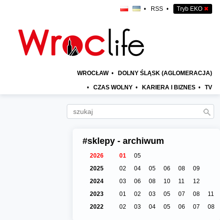
•
RSS
•
Tryb EKO
✖
WROCŁAW
•
DOLNY ŚLĄSK (AGLOMERACJA)
•
CZAS WOLNY
•
KARIERA I BIZNES
•
TV
#sklepy - archiwum
2026
01
05
2025
02
04
05
06
08
09
2024
03
06
08
10
11
12
2023
01
02
03
05
07
08
11
2022
02
03
04
05
06
07
08