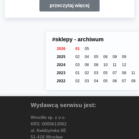
przeczytaj więcej
#sklepy - archiwum
2026
01
05
2025
02
04
05
06
08
09
2024
03
06
08
10
11
12
2023
01
02
03
05
07
08
11
2022
02
03
04
05
06
07
08
Wydawcą serwisu jest:
Wroclife sp. z o.o.
KRS: 0000613062
ul. Kwidzyńska 6E
51-416 Wrocław