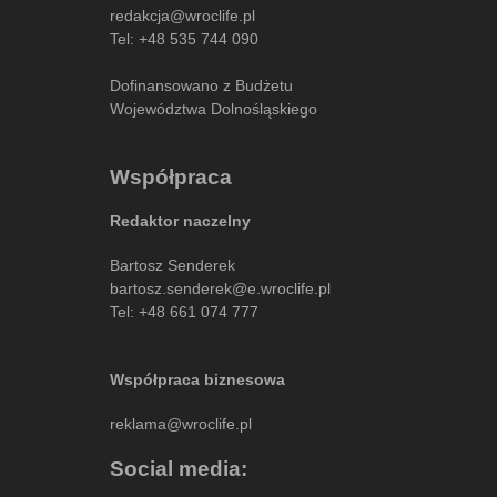
redakcja@wroclife.pl
Tel:
+48 535 744 090
Dofinansowano z Budżetu
Województwa Dolnośląskiego
Współpraca
Redaktor naczelny
Bartosz Senderek
bartosz.senderek@e.wroclife.pl
Tel:
+48 661 074 777
Współpraca biznesowa
reklama@wroclife.pl
Social media: