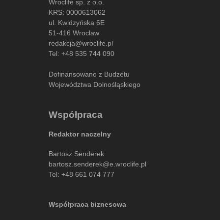
Wroclife sp. z o.o.
KRS: 0000613062
ul. Kwidzyńska 6E
51-416 Wrocław
redakcja@wroclife.pl
Tel:
+48 535 744 090
Dofinansowano z Budżetu
Województwa Dolnośląskiego
Współpraca
Redaktor naczelny
Bartosz Senderek
bartosz.senderek@e.wroclife.pl
Tel:
+48 661 074 777
Współpraca biznesowa