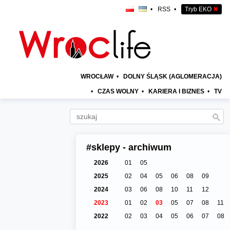
•
RSS
•
Tryb EKO
✖
WROCŁAW
•
DOLNY ŚLĄSK (AGLOMERACJA)
•
CZAS WOLNY
•
KARIERA I BIZNES
•
TV
#sklepy - archiwum
2026
01
05
2025
02
04
05
06
08
09
2024
03
06
08
10
11
12
2023
01
02
03
05
07
08
11
2022
02
03
04
05
06
07
08