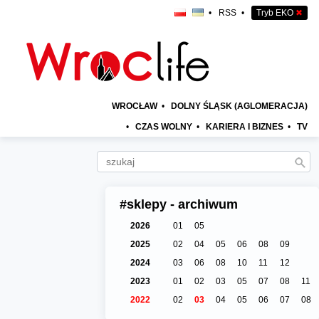
•
RSS
•
Tryb EKO
✖
WROCŁAW
•
DOLNY ŚLĄSK (AGLOMERACJA)
•
CZAS WOLNY
•
KARIERA I BIZNES
•
TV
#sklepy - archiwum
2026
01
05
2025
02
04
05
06
08
09
2024
03
06
08
10
11
12
2023
01
02
03
05
07
08
11
2022
02
03
04
05
06
07
08