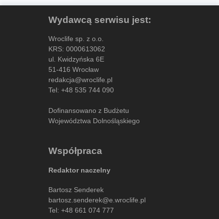
Wydawcą serwisu jest:
Wroclife sp. z o.o.
KRS: 0000613062
ul. Kwidzyńska 6E
51-416 Wrocław
redakcja@wroclife.pl
Tel:
+48 535 744 090
Dofinansowano z Budżetu
Województwa Dolnośląskiego
Współpraca
Redaktor naczelny
Bartosz Senderek
bartosz.senderek@e.wroclife.pl
Tel:
+48 661 074 777