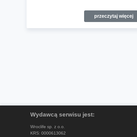
przeczytaj więcej
Wydawcą serwisu jest:
Wroclife sp. z o.o.
KRS: 0000613062