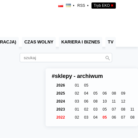
•
RSS
•
Tryb EKO
✖
RACJA)
CZAS WOLNY
KARIERA I BIZNES
TV
#sklepy - archiwum
2026
01
05
2025
02
04
05
06
08
09
2024
03
06
08
10
11
12
2023
01
02
03
05
07
08
11
2022
02
03
04
05
06
07
08