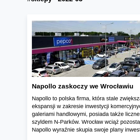
Napollo zaskoczy we Wrocławiu
Napollo to polska firma, która stale zwięks
ekspansji w zakresie inwestycji komercyjn
galeriami handlowymi, posiada także liczn
szyldem N-Parków. Wrocław wciąż pozosta
Napollo wyraźnie skupia swoje plany inwes