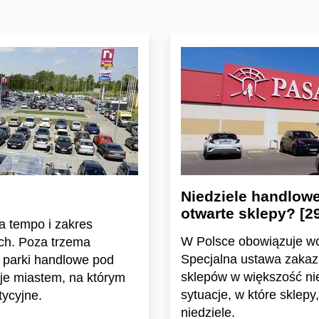
Niedziele handlow
otwarte sklepy? [2
za tempo i zakres
W Polsce obowiązuje wci
ych. Poza trzema
Specjalna ustawa zakaz
e parki handlowe pod
sklepów w większość ni
je miastem, na którym
sytuacje, w które sklep
tycyjne.
niedziele.