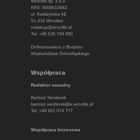
Wroclife sp. z o.o.
KRS: 0000613062
ul. Kwidzyńska 6E
51-416 Wrocław
redakcja@wroclife.pl
Tel:
+48 535 744 090
Dofinansowano z Budżetu
Województwa Dolnośląskiego
Współpraca
Redaktor naczelny
Bartosz Senderek
bartosz.senderek@e.wroclife.pl
Tel:
+48 661 074 777
Współpraca biznesowa