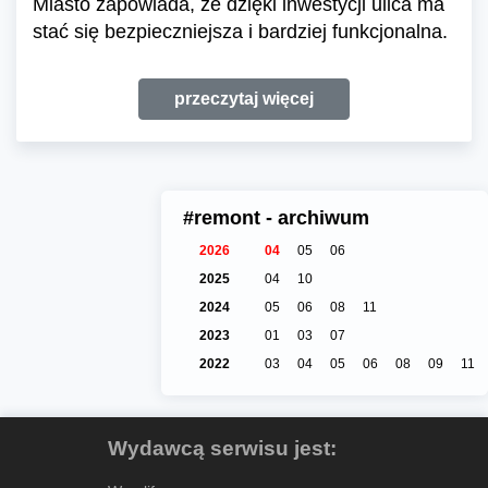
Miasto zapowiada, że dzięki inwestycji ulica ma
stać się bezpieczniejsza i bardziej funkcjonalna.
przeczytaj więcej
#remont - archiwum
2026
04
05
06
2025
04
10
2024
05
06
08
11
2023
01
03
07
2022
03
04
05
06
08
09
11
Wydawcą serwisu jest: