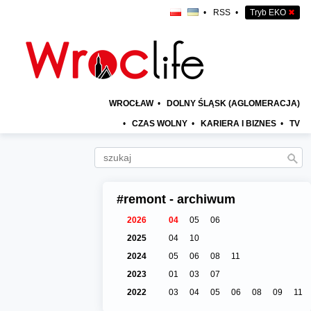
•
RSS
•
Tryb EKO
✖
WROCŁAW
•
DOLNY ŚLĄSK (AGLOMERACJA)
•
CZAS WOLNY
•
KARIERA I BIZNES
•
TV
#remont - archiwum
2026
04
05
06
2025
04
10
2024
05
06
08
11
2023
01
03
07
2022
03
04
05
06
08
09
11