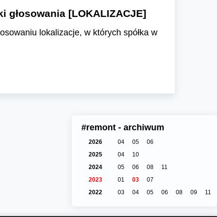
iki głosowania [LOKALIZACJE]
osowaniu lokalizacje, w których spółka w
#remont - archiwum
2026
04
05
06
2025
04
10
2024
05
06
08
11
2023
01
03
07
2022
03
04
05
06
08
09
11