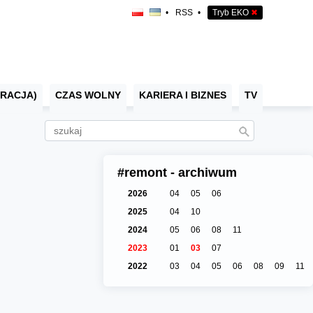
•
RSS
•
Tryb EKO
✖
RACJA)
CZAS WOLNY
KARIERA I BIZNES
TV
#remont - archiwum
2026
04
05
06
2025
04
10
2024
05
06
08
11
2023
01
03
07
2022
03
04
05
06
08
09
11