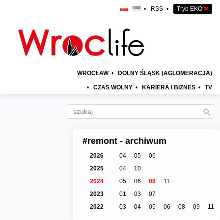
•
RSS
•
Tryb EKO
✖
WROCŁAW
•
DOLNY ŚLĄSK (AGLOMERACJA)
•
CZAS WOLNY
•
KARIERA I BIZNES
•
TV
#remont - archiwum
2026
04
05
06
2025
04
10
2024
05
06
08
11
2023
01
03
07
2022
03
04
05
06
08
09
11