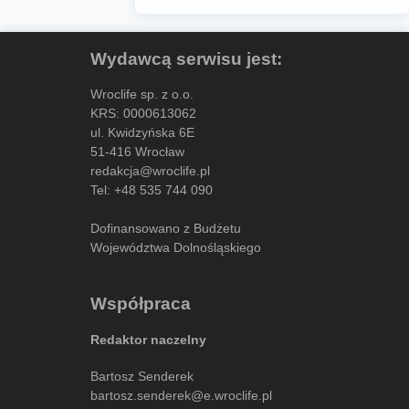
Wydawcą serwisu jest:
Wroclife sp. z o.o.
KRS: 0000613062
ul. Kwidzyńska 6E
51-416 Wrocław
redakcja@wroclife.pl
Tel:
+48 535 744 090
Dofinansowano z Budżetu
Województwa Dolnośląskiego
Współpraca
Redaktor naczelny
Bartosz Senderek
bartosz.senderek@e.wroclife.pl