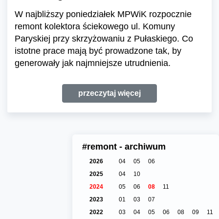
W najbliższy poniedziałek MPWiK rozpocznie
remont kolektora ściekowego ul. Komuny
Paryskiej przy skrzyżowaniu z Pułaskiego. Co
istotne prace mają być prowadzone tak, by
generowały jak najmniejsze utrudnienia.
przeczytaj więcej
#remont - archiwum
2026
04
05
06
2025
04
10
2024
05
06
08
11
2023
01
03
07
2022
03
04
05
06
08
09
11