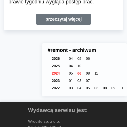
prawie tygodniu wygląda postęp prac.
przeczytaj więcej
#remont - archiwum
2026
04
05
06
2025
04
10
2024
05
06
08
11
2023
01
03
07
2022
03
04
05
06
08
09
11
Wydawcą serwisu jest:
Wroclife sp. z o.o.