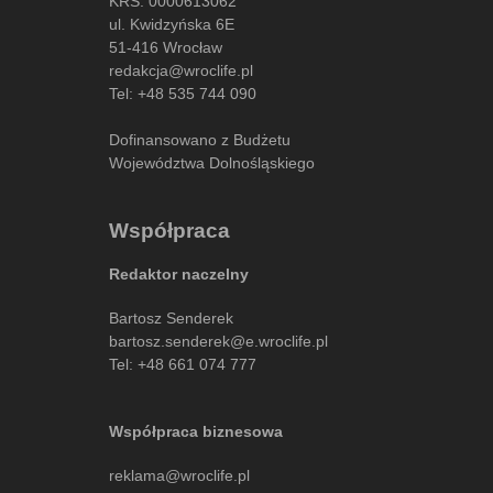
KRS: 0000613062
ul. Kwidzyńska 6E
51-416 Wrocław
redakcja@wroclife.pl
Tel:
+48 535 744 090
Dofinansowano z Budżetu
Województwa Dolnośląskiego
Współpraca
Redaktor naczelny
Bartosz Senderek
bartosz.senderek@e.wroclife.pl
Tel:
+48 661 074 777
Współpraca biznesowa
reklama@wroclife.pl