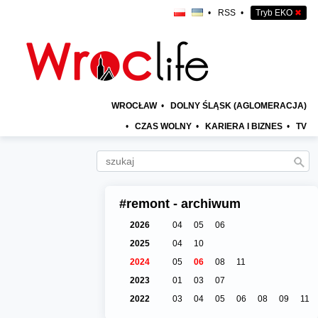
•
RSS
•
Tryb EKO
✖
WROCŁAW
•
DOLNY ŚLĄSK (AGLOMERACJA)
•
CZAS WOLNY
•
KARIERA I BIZNES
•
TV
#remont - archiwum
2026
04
05
06
2025
04
10
2024
05
06
08
11
2023
01
03
07
2022
03
04
05
06
08
09
11