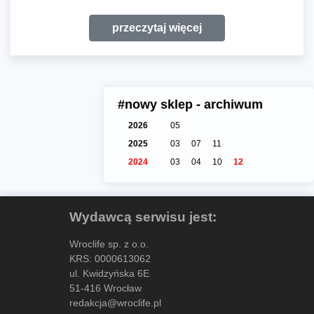
przeczytaj więcej
#nowy sklep - archiwum
2026
05
2025
03
07
11
2024
03
04
10
12
Wydawcą serwisu jest:
Wroclife sp. z o.o.
KRS: 0000613062
ul. Kwidzyńska 6E
51-416 Wrocław
redakcja@wroclife.pl