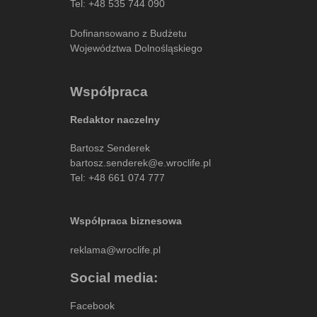
Tel:
+48 535 744 090
Dofinansowano z Budżetu
Województwa Dolnośląskiego
Współpraca
Redaktor naczelny
Bartosz Senderek
bartosz.senderek@e.wroclife.pl
Tel:
+48 661 074 777
Współpraca biznesowa
reklama@wroclife.pl
Social media:
Facebook