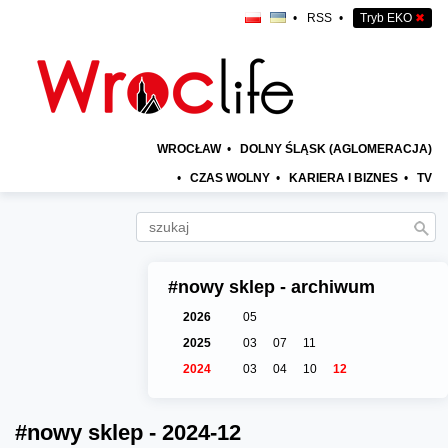
•
RSS
•
Tryb EKO
✖
WROCŁAW
•
DOLNY ŚLĄSK (AGLOMERACJA)
•
CZAS WOLNY
•
KARIERA I BIZNES
•
TV
#nowy sklep - archiwum
2026
05
2025
03
07
11
2024
03
04
10
12
#nowy sklep - 2024-12