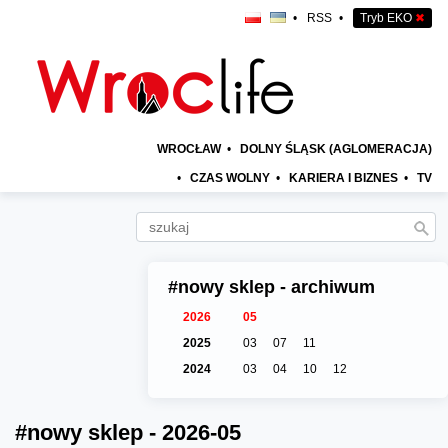
•
RSS
•
Tryb EKO
✖
WROCŁAW
•
DOLNY ŚLĄSK (AGLOMERACJA)
•
CZAS WOLNY
•
KARIERA I BIZNES
•
TV
#nowy sklep - archiwum
2026
05
2025
03
07
11
2024
03
04
10
12
#nowy sklep - 2026-05