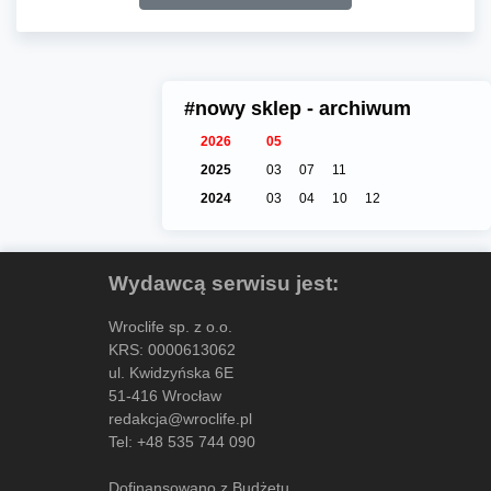
#nowy sklep - archiwum
2026
05
2025
03
07
11
2024
03
04
10
12
Wydawcą serwisu jest:
Wroclife sp. z o.o.
KRS: 0000613062
ul. Kwidzyńska 6E
51-416 Wrocław
redakcja@wroclife.pl
Tel:
+48 535 744 090
Dofinansowano z Budżetu