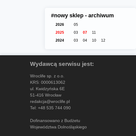
#nowy sklep - archiwum
2026
05
2025
03
07
11
2024
03
04
10
12
Wydawcą serwisu jest:
Wroclife sp. z o.o.
KRS: 0000613062
ul. Kwidzyńska 6E
51-416 Wrocław
redakcja@wroclife.pl
Tel:
+48 535 744 090
Dofinansowano z Budżetu
Województwa Dolnośląskiego