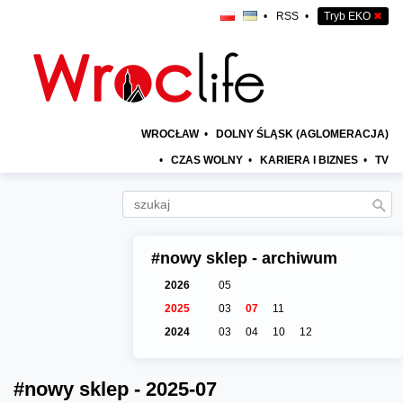
•
RSS
•
Tryb EKO
✖
WROCŁAW
•
DOLNY ŚLĄSK (AGLOMERACJA)
•
CZAS WOLNY
•
KARIERA I BIZNES
•
TV
#nowy sklep - archiwum
2026
05
2025
03
07
11
2024
03
04
10
12
#nowy sklep - 2025-07