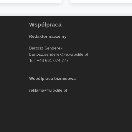
Współpraca
Redaktor naczelny
Bartosz Senderek
bartosz.senderek@e.wroclife.pl
Tel:
+48 661 074 777
Współpraca biznesowa
reklama@wroclife.pl