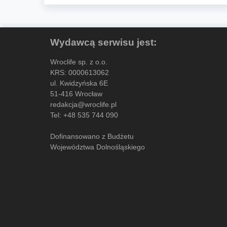
Wydawcą serwisu jest:
Wroclife sp. z o.o.
KRS: 0000613062
ul. Kwidzyńska 6E
51-416 Wrocław
redakcja@wroclife.pl
Tel:
+48 535 744 090
Dofinansowano z Budżetu
Województwa Dolnośląskiego