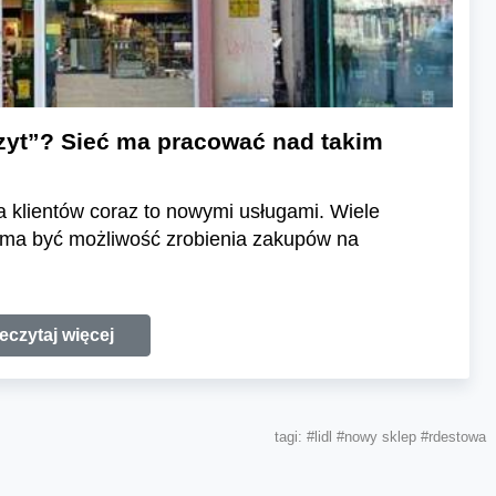
zyt”? Sieć ma pracować nad takim
a klientów coraz to nowymi usługami. Wiele
g ma być możliwość zrobienia zakupów na
eczytaj więcej
tagi:
#lidl
#nowy sklep
#rdestowa