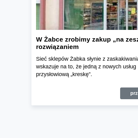
W Żabce zrobimy zakup „na zes
rozwiązaniem
Sieć sklepów Żabka słynie z zaskakiwani
wskazuje na to, że jedną z nowych usłu
przysłowiową „kreskę”.
prz