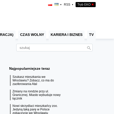
•
RSS
•
Tryb EKO
✖
RACJA)
CZAS WOLNY
KARIERA I BIZNES
TV
Najpopularniejsze teraz
Szukasz mieszkania we
Wrocławiu? Zobacz, co ma do
zaoferowania Atal
Zmiany na rondzie przy ul.
Granicznej. Miasto wybuduje nowy
łącznik
Nowi skrzydlaci mieszkańcy zoo.
Jedyną taką parę w Polsce
zobaczycie we Wrocławiu