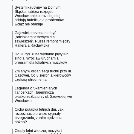
System kaucyjny na Dolnym
Śląsku nabiera rozpędu.
Wrocławianie coraz chętniej
oddają butelki, ale problemów
wciąż nie brakuje
Gajowicka przestanie być
„odcinkiem testowym dla
zawieszeń”. Rusza remont między
Hallera a Racławicką
Do 20 tys. zł na wydanie płyty lub
singla. Wrocław uruchamia
program dla lokalnych muzyków
Zmiany w organizacji ruchu przy ul.
Gazowej. Od 8 sierpnia kierowców
czekają utrudnienia
Legenda o Skamieniałych
Tancerkach. Tajemnicza
płaskorzeźba przy ul. Szewskiej we
Wrocławiu
Cicha pułapka letnich dni. Jak
rozpoznać pierwsze sygnały
przegrzania, zanim będzie za
późno?
Ciepły letni wieczór, muzyka i