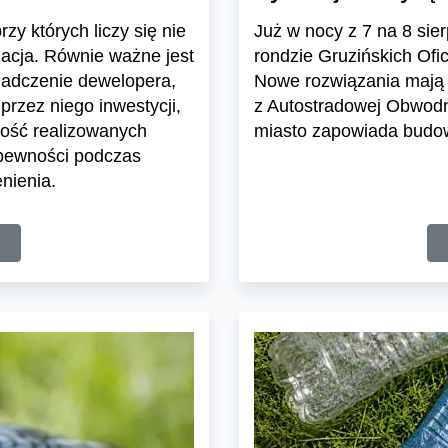
zy których liczy się nie
Już w nocy z 7 na 8 sier
zacja. Równie ważne jest
rondzie Gruzińskich Ofi
iadczenie dewelopera,
Nowe rozwiązania mają 
przez niego inwestycji,
z Autostradowej Obwodn
ość realizowanych
miasto zapowiada budowę
 pewności podczas
nienia.