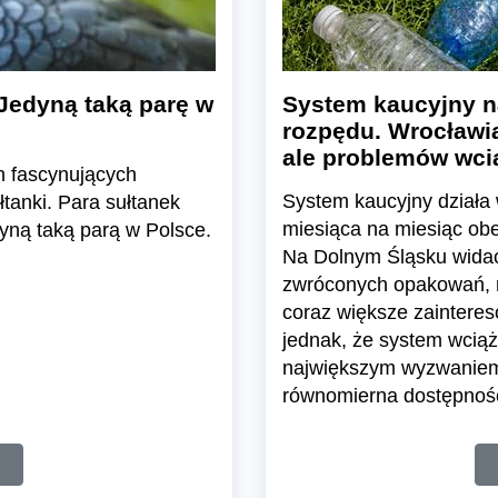
Jedyną taką parę w
System kaucyjny n
rozpędu. Wrocławia
ale problemów wcią
h fascynujących
System kaucyjny działa 
tanki. Para sułtanek
miesiąca na miesiąc ob
yną taką parą w Polsce.
Na Dolnym Śląsku widać 
zwróconych opakowań, ro
coraz większe zaintere
jednak, że system wciąż 
największym wyzwaniem 
równomierna dostępnoś