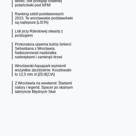
taniec. Nie przegap ostatniej
potańcówki pod NFM!
Ranking szkół podstawowych
2023. Te wrocławskie podstawówki
są najlepsze [LISTA]
Lidl przy Rdestowej otwarty z
poślizgiem
Prokuratura ujawnia kulisy śmierci
Sebastiana z Wrocławia.
Nafaszerowali nastolatka
narkotykami i zamknęli drzwi
Wrocławski Aquapark wymienił
wszystkie zjeżdżalnie. Kosztowało
to 12,5 mln zł [ZDJĘCIA]
Z Wrocławia na weekend: Śladami
natury i legend. Spacer po skalnym
labiryncie Błędnych Skał