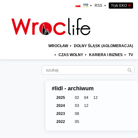
•
RSS
•
Tryb EKO
✖
WROCŁAW
•
DOLNY ŚLĄSK (AGLOMERACJA)
•
CZAS WOLNY
•
KARIERA I BIZNES
•
TV
#lidl - archiwum
2025
02
04
12
2024
03
12
2023
08
2022
05