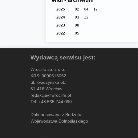
2025
02
04
12
2024
03
12
2023
08
2022
05
Wydawcą serwisu jest:
Wroclife sp. z o.o.
KRS: 0000613062
ul. Kwidzyńska 6E
51-416 Wrocław
redakcja@wroclife.pl
Tel:
+48 535 744 090
Dofinansowano z Budżetu
Województwa Dolnośląskiego