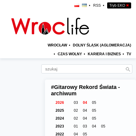
•
RSS
•
Tryb EKO
✖
WROCŁAW
•
DOLNY ŚLĄSK (AGLOMERACJA)
•
CZAS WOLNY
•
KARIERA I BIZNES
•
TV
#Gitarowy Rekord Świata -
archiwum
2026
03
04
05
2025
02
04
05
2024
02
04
05
2023
01
03
04
05
2022
04
05