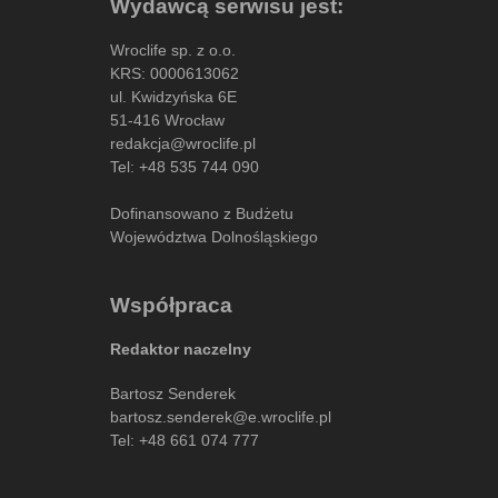
Wydawcą serwisu jest:
Wroclife sp. z o.o.
KRS: 0000613062
ul. Kwidzyńska 6E
51-416 Wrocław
redakcja@wroclife.pl
Tel:
+48 535 744 090
Dofinansowano z Budżetu
Województwa Dolnośląskiego
Współpraca
Redaktor naczelny
Bartosz Senderek
bartosz.senderek@e.wroclife.pl
Tel:
+48 661 074 777