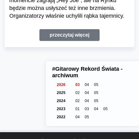
momencie zagrają „Hey Joe”, ale na Rynku
będzie można usłyszeć też inne brzmienia.
Organizatorzy właśnie uchylili rąbka tajemnicy.
przeczytaj więcej
#Gitarowy Rekord Świata -
archiwum
2026
03
04
05
2025
02
04
05
2024
02
04
05
2023
01
03
04
05
2022
04
05