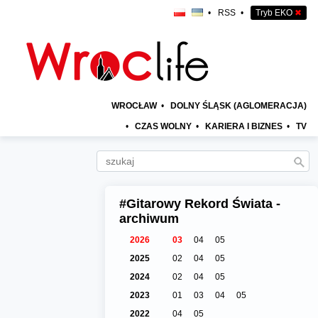
•
RSS
•
Tryb EKO
✖
WROCŁAW
•
DOLNY ŚLĄSK (AGLOMERACJA)
•
CZAS WOLNY
•
KARIERA I BIZNES
•
TV
#Gitarowy Rekord Świata -
archiwum
2026
03
04
05
2025
02
04
05
2024
02
04
05
2023
01
03
04
05
2022
04
05