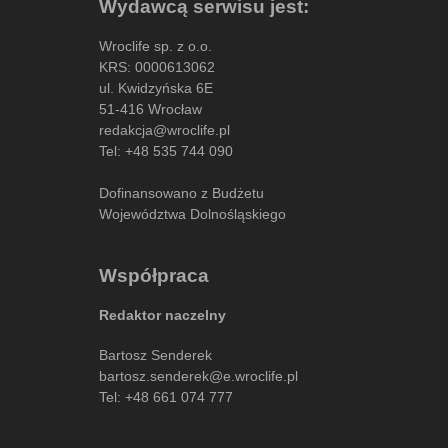
Wydawcą serwisu jest:
Wroclife sp. z o.o.
KRS: 0000613062
ul. Kwidzyńska 6E
51-416 Wrocław
redakcja@wroclife.pl
Tel:
+48 535 744 090
Dofinansowano z Budżetu
Województwa Dolnośląskiego
Współpraca
Redaktor naczelny
Bartosz Senderek
bartosz.senderek@e.wroclife.pl
Tel:
+48 661 074 777