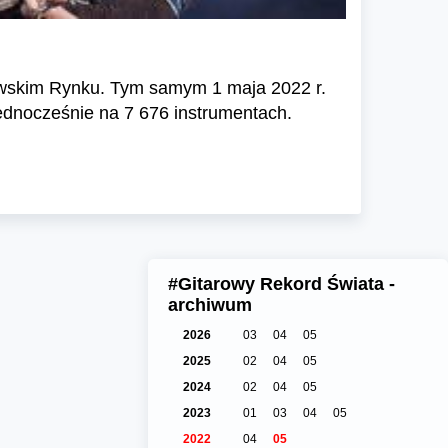
ławskim Rynku. Tym samym 1 maja 2022 r.
ednocześnie na 7 676 instrumentach.
#Gitarowy Rekord Świata -
archiwum
2026
03
04
05
2025
02
04
05
2024
02
04
05
2023
01
03
04
05
2022
04
05