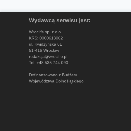
Wydawcą serwisu jest:
Wroclife sp. z o.o.
KRS: 0000613062
ul. Kwidzyńska 6E
51-416 Wrocław
redakcja@wroclife.pl
Tel:
+48 535 744 090
Dofinansowano z Budżetu
Województwa Dolnośląskiego