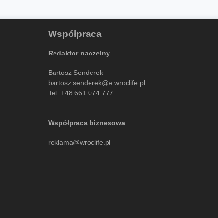
Współpraca
Redaktor naczelny
Bartosz Senderek
bartosz.senderek@e.wroclife.pl
Tel:
+48 661 074 777
Współpraca biznesowa
reklama@wroclife.pl