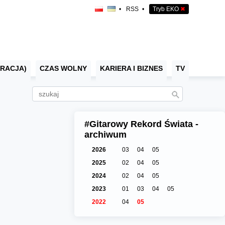
•
RSS
•
Tryb EKO
✖
RACJA)
CZAS WOLNY
KARIERA I BIZNES
TV
#Gitarowy Rekord Świata -
archiwum
2026
03
04
05
2025
02
04
05
2024
02
04
05
2023
01
03
04
05
2022
04
05