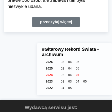
prawie 500 osób, ale zabawa i tak była
niezwykle udana.
przeczytaj więcej
#Gitarowy Rekord Świata -
archiwum
2026
03
04
05
2025
02
04
05
2024
02
04
05
2023
01
03
04
05
2022
04
05
Wydawcą serwisu jest: