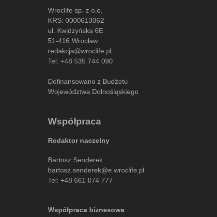
Wroclife sp. z o.o.
KRS: 0000613062
ul. Kwidzyńska 6E
51-416 Wrocław
redakcja@wroclife.pl
Tel:
+48 535 744 090
Dofinansowano z Budżetu
Województwa Dolnośląskiego
Współpraca
Redaktor naczelny
Bartosz Senderek
bartosz.senderek@e.wroclife.pl
Tel:
+48 661 074 777
Współpraca biznesowa