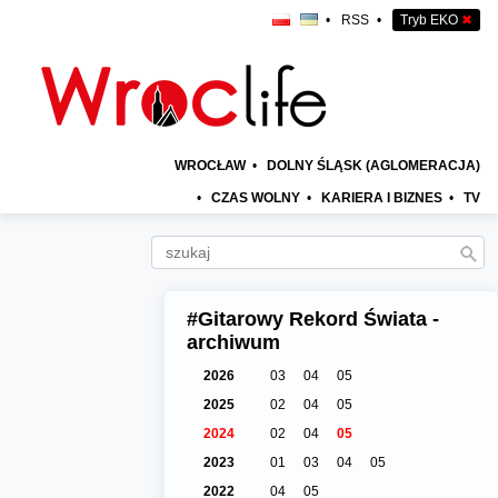
•
RSS
•
Tryb EKO
✖
WROCŁAW
•
DOLNY ŚLĄSK (AGLOMERACJA)
•
CZAS WOLNY
•
KARIERA I BIZNES
•
TV
#Gitarowy Rekord Świata -
archiwum
2026
03
04
05
2025
02
04
05
2024
02
04
05
2023
01
03
04
05
2022
04
05