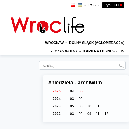
•
RSS
•
Tryb EKO
✖
WROCŁAW
•
DOLNY ŚLĄSK (AGLOMERACJA)
•
CZAS WOLNY
•
KARIERA I BIZNES
•
TV
#niedziela - archiwum
2025
04
06
2024
03
06
2023
05
08
10
11
2022
03
05
09
11
12