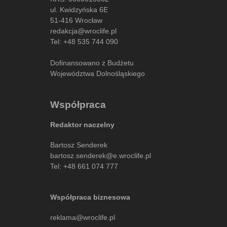
ul. Kwidzyńska 6E
51-416 Wrocław
redakcja@wroclife.pl
Tel:
+48 535 744 090
Dofinansowano z Budżetu
Województwa Dolnośląskiego
Współpraca
Redaktor naczelny
Bartosz Senderek
bartosz.senderek@e.wroclife.pl
Tel:
+48 661 074 777
Współpraca biznesowa
reklama@wroclife.pl