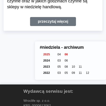
czynne oraz w jakich godzinach czynne są
sklepy w niedzielę handlową.
przeczytaj więcej
#niedziela - archiwum
2025
04
06
2024
03
06
2023
05
08
10
11
2022
03
05
09
11
12
Wydawcą serwisu jest:
Wroclife sp. z o.o.
KRS: 0000613062