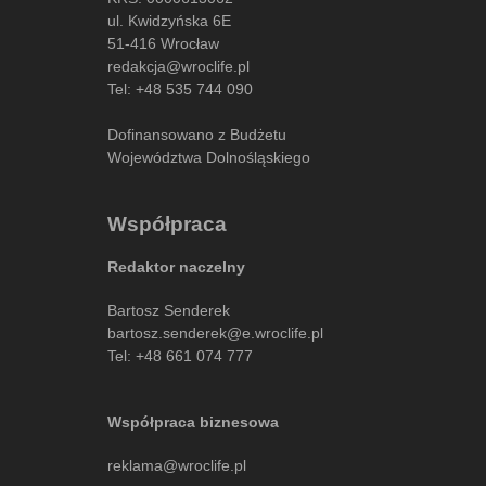
ul. Kwidzyńska 6E
51-416 Wrocław
redakcja@wroclife.pl
Tel:
+48 535 744 090
Dofinansowano z Budżetu
Województwa Dolnośląskiego
Współpraca
Redaktor naczelny
Bartosz Senderek
bartosz.senderek@e.wroclife.pl
Tel:
+48 661 074 777
Współpraca biznesowa
reklama@wroclife.pl