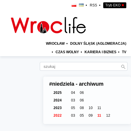
•
RSS
•
Tryb EKO
✖
WROCŁAW
•
DOLNY ŚLĄSK (AGLOMERACJA)
•
CZAS WOLNY
•
KARIERA I BIZNES
•
TV
#niedziela - archiwum
2025
04
06
2024
03
06
2023
05
08
10
11
2022
03
05
09
11
12