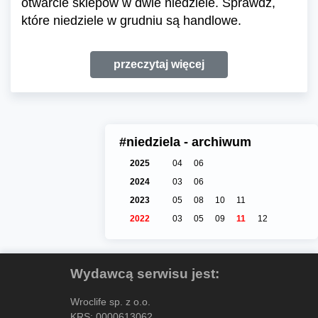
otwarcie sklepów w dwie niedziele. Sprawdź,
które niedziele w grudniu są handlowe.
przeczytaj więcej
#niedziela - archiwum
2025
04
06
2024
03
06
2023
05
08
10
11
2022
03
05
09
11
12
Wydawcą serwisu jest:
Wroclife sp. z o.o.
KRS: 0000613062