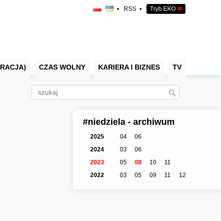
•
RSS
•
Tryb EKO
✖
RACJA)
CZAS WOLNY
KARIERA I BIZNES
TV
#niedziela - archiwum
2025
04
06
2024
03
06
2023
05
08
10
11
2022
03
05
09
11
12