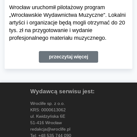
Wrocław uruchomił pilotażowy program
„Wrocławskie Wydawnictwa Muzyczne”. Lokalni
artyści i organizacje będą mogli otrzymać do 20
tys. zł na przygotowanie i wydanie
profesjonalnego materiału muzycznego.
przeczytaj więcej
Wydawcą serwisu jest:
Wroclife sp. z o.o.
KRS: 0000613062
ul. Kwidzyńska 6E
51-416 Wrocław
redakcja@wroclife.pl
Tel:
+48 535 744 090