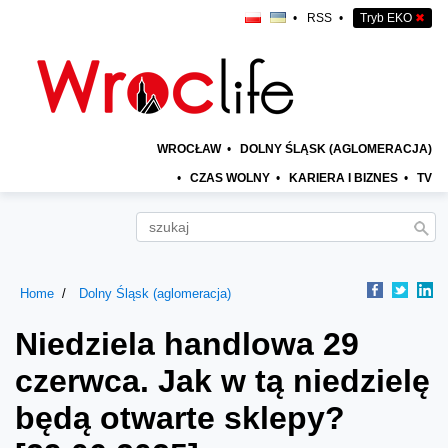
•
RSS
•
Tryb EKO
✖
WROCŁAW
•
DOLNY ŚLĄSK (AGLOMERACJA)
•
CZAS WOLNY
•
KARIERA I BIZNES
•
TV
Home
Dolny Śląsk (aglomeracja)
Niedziela handlowa 29
czerwca. Jak w tą niedzielę
będą otwarte sklepy?