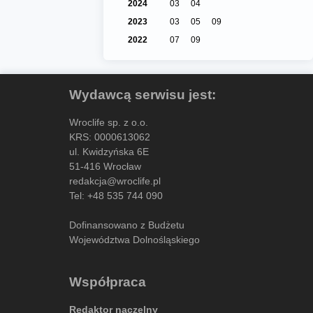
2024
03
04
2023
03
05
09
2022
07
09
Wydawcą serwisu jest:
Wroclife sp. z o.o.
KRS: 0000613062
ul. Kwidzyńska 6E
51-416 Wrocław
redakcja@wroclife.pl
Tel:
+48 535 744 090
Dofinansowano z Budżetu
Województwa Dolnośląskiego
Współpraca
Redaktor naczelny