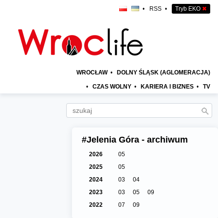
•
RSS
•
Tryb EKO
✖
WROCŁAW
•
DOLNY ŚLĄSK (AGLOMERACJA)
•
CZAS WOLNY
•
KARIERA I BIZNES
•
TV
#Jelenia Góra - archiwum
2026
05
2025
05
2024
03
04
2023
03
05
09
2022
07
09