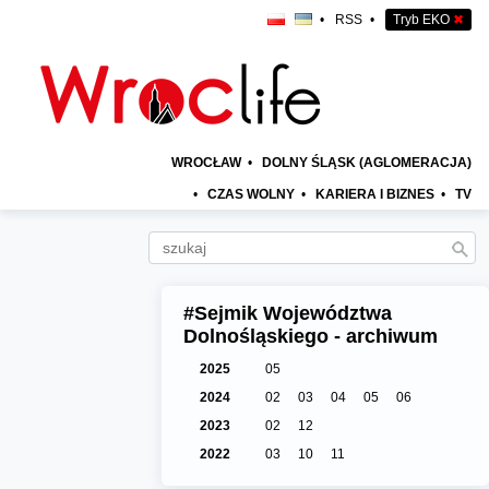
•
RSS
•
Tryb EKO
✖
WROCŁAW
•
DOLNY ŚLĄSK (AGLOMERACJA)
•
CZAS WOLNY
•
KARIERA I BIZNES
•
TV
#Sejmik Województwa
Dolnośląskiego - archiwum
2025
05
2024
02
03
04
05
06
2023
02
12
2022
03
10
11