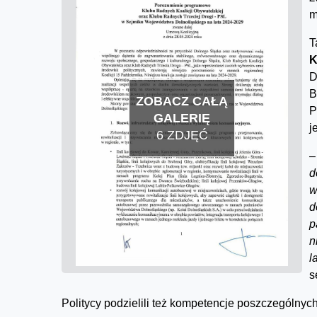
m
T
K
D
B
ZOBACZ CAŁĄ
P
GALERIĘ
j
6 ZDJĘĆ
d
w
d
p
n
l
s
Politycy podzielili też kompetencje poszczególnyc