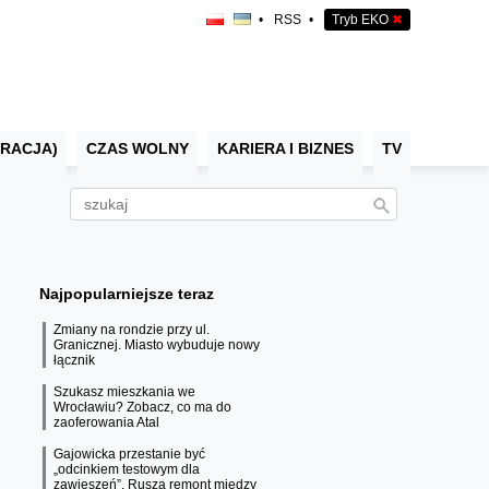
•
RSS
•
Tryb EKO
✖
RACJA)
CZAS WOLNY
KARIERA I BIZNES
TV
Najpopularniejsze teraz
Zmiany na rondzie przy ul.
Granicznej. Miasto wybuduje nowy
łącznik
Szukasz mieszkania we
Wrocławiu? Zobacz, co ma do
zaoferowania Atal
Gajowicka przestanie być
„odcinkiem testowym dla
zawieszeń”. Rusza remont między