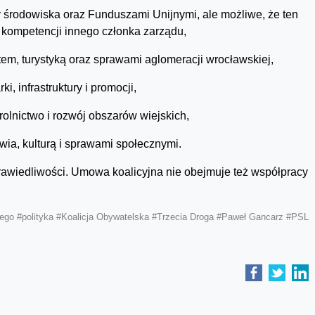
 środowiska oraz Funduszami Unijnymi, ale możliwe, że ten
o kompetencji innego członka zarządu,
em, turystyką oraz sprawami aglomeracji wrocławskiej,
, infrastruktury i promocji,
olnictwo i rozwój obszarów wiejskich,
wia, kulturą i sprawami społecznymi.
rawiedliwości. Umowa koalicyjna nie obejmuje też współpracy
iego
#polityka
#Koalicja Obywatelska
#Trzecia Droga
#Paweł Gancarz
#PSL