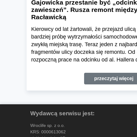
Gajowicka przestanie być „odcin
zawieszeń”. Rusza remont między 
Racławicką
Kierowcy od lat żartowali, że przejazd uli
bardziej próbę wytrzymałości samochodow
zwykłą miejską trasę. Teraz jeden z najba
fragmentów ulicy doczeka się remontu. Od 
rozpoczną prace na odcinku od al. Hallera d
przeczytaj więcej
Wydawcą serwisu jest:
Wroclife sp. z o.o.
KRS: 0000613062