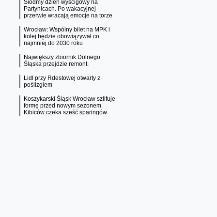
Siódmy dzień wyścigowy na
Partynicach. Po wakacyjnej
przerwie wracają emocje na torze
Wrocław: Wspólny bilet na MPK i
kolej będzie obowiązywał co
najmniej do 2030 roku
Największy zbiornik Dolnego
Śląska przejdzie remont.
Lidl przy Rdestowej otwarty z
poślizgiem
Koszykarski Śląsk Wrocław szlifuje
formę przed nowym sezonem.
Kibiców czeka sześć sparingów