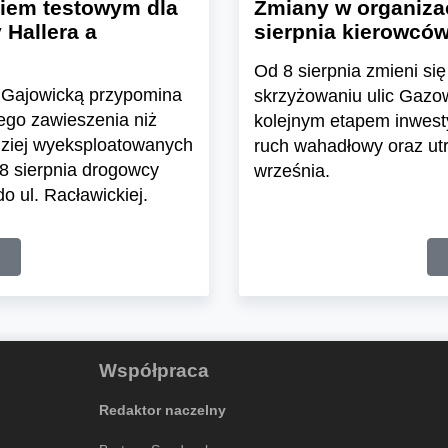
kiem testowym dla
Zmiany w organizac
Hallera a
sierpnia kierowców
Od 8 sierpnia zmieni s
cą Gajowicką przypomina
skrzyżowaniu ulic Gazow
ego zawieszenia niż
kolejnym etapem inwest
rdziej wyeksploatowanych
ruch wahadłowy oraz utr
8 sierpnia drogowcy
września.
o ul. Racławickiej.
Współpraca
Redaktor naczelny