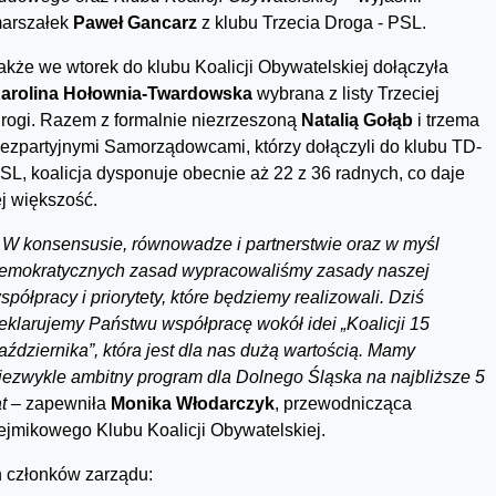
arszałek
Paweł Gancarz
z klubu Trzecia Droga - PSL.
akże we wtorek do klubu Koalicji Obywatelskiej dołączyła
arolina Hołownia-Twardowska
wybrana z listy Trzeciej
rogi. Razem z formalnie niezrzeszoną
Natalią Gołąb
i trzema
ezpartyjnymi Samorządowcami, którzy dołączyli do klubu TD-
SL, koalicja dysponuje obecnie aż 22 z 36 radnych, co daje
ej większość.
–
W konsensusie, równowadze i partnerstwie oraz w myśl
emokratycznych zasad wypracowaliśmy zasady naszej
spółpracy i priorytety, które będziemy realizowali. Dziś
eklarujemy Państwu współpracę wokół idei „Koalicji 15
aździernika”, która jest dla nas dużą wartością. Mamy
iezwykle ambitny program dla Dolnego Śląska na najbliższe 5
at –
zapewniła
Monika Włodarczyk
, przewodnicząca
ejmikowego Klubu Koalicji Obywatelskiej.
h członków zarządu: