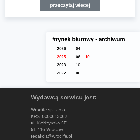
przeczytaj więcej
#rynek biurowy - archiwum
2026
04
2025
06
10
2023
10
2022
06
Wydawcą serwisu jest:
Wroclife sp. z o.o.
KRS: 0000613062
ul. Kwidzyńska 6E
51-416 Wrocław
redakcja@wroclife.pl