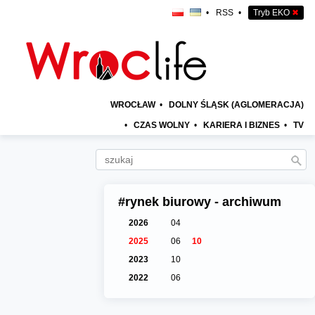
•
RSS
•
Tryb EKO
✖
WROCŁAW
•
DOLNY ŚLĄSK (AGLOMERACJA)
•
CZAS WOLNY
•
KARIERA I BIZNES
•
TV
#rynek biurowy - archiwum
2026
04
2025
06
10
2023
10
2022
06