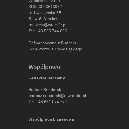
Wroclife sp. z o.o.
KRS: 0000613062
ul. Kwidzyńska 6E
51-416 Wrocław
redakcja@wroclife.pl
Tel:
+48 535 744 090
Dofinansowano z Budżetu
Województwa Dolnośląskiego
Współpraca
Redaktor naczelny
Bartosz Senderek
bartosz.senderek@e.wroclife.pl
Tel:
+48 661 074 777
Współpraca biznesowa