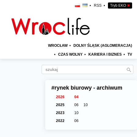
•
RSS
•
Tryb EKO
✖
WROCŁAW
•
DOLNY ŚLĄSK (AGLOMERACJA)
•
CZAS WOLNY
•
KARIERA I BIZNES
•
TV
#rynek biurowy - archiwum
2026
04
2025
06
10
2023
10
2022
06