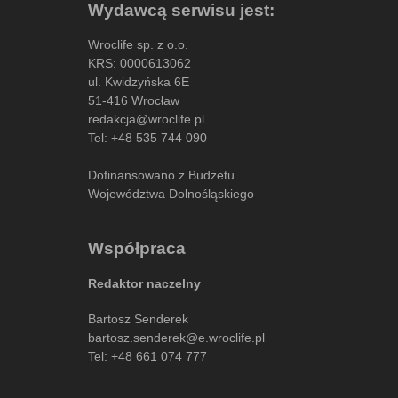
Wydawcą serwisu jest:
Wroclife sp. z o.o.
KRS: 0000613062
ul. Kwidzyńska 6E
51-416 Wrocław
redakcja@wroclife.pl
Tel:
+48 535 744 090
Dofinansowano z Budżetu
Województwa Dolnośląskiego
Współpraca
Redaktor naczelny
Bartosz Senderek
bartosz.senderek@e.wroclife.pl
Tel:
+48 661 074 777