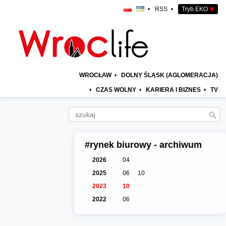
•
RSS
•
Tryb EKO
✖
WROCŁAW
•
DOLNY ŚLĄSK (AGLOMERACJA)
•
CZAS WOLNY
•
KARIERA I BIZNES
•
TV
#rynek biurowy - archiwum
2026
04
2025
06
10
2023
10
2022
06