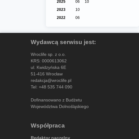
2025
06
10
2023
10
2022
06
Wydawcą serwisu jest:
Wroclife sp. z o.o.
KRS: 0000613062
ul. Kwidzyńska 6E
51-416 Wrocław
redakcja@wroclife.pl
Tel:
+48 535 744 090
Dofinansowano z Budżetu
Województwa Dolnośląskiego
Współpraca
Redaktor naczelny