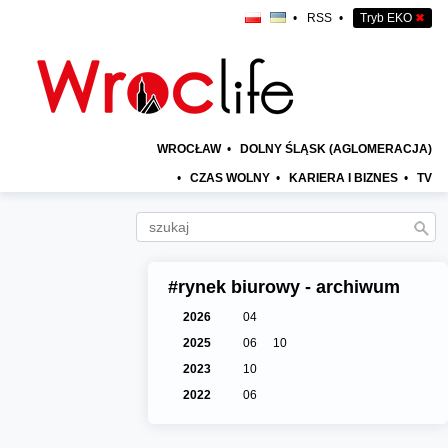
•
RSS
•
Tryb EKO
✖
WROCŁAW
•
DOLNY ŚLĄSK (AGLOMERACJA)
•
CZAS WOLNY
•
KARIERA I BIZNES
•
TV
#rynek biurowy - archiwum
2026
04
2025
06
10
2023
10
2022
06