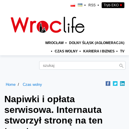
•
RSS
•
Tryb EKO
✖
WROCŁAW
•
DOLNY ŚLĄSK (AGLOMERACJA)
•
CZAS WOLNY
•
KARIERA I BIZNES
•
TV
Home
Czas wolny
Napiwki i opłata
serwisowa. Internauta
stworzył stronę na ten