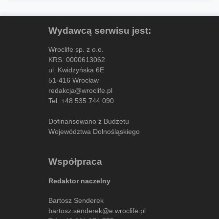
Wydawcą serwisu jest:
Wroclife sp. z o.o.
KRS: 0000613062
ul. Kwidzyńska 6E
51-416 Wrocław
redakcja@wroclife.pl
Tel:
+48 535 744 090
Dofinansowano z Budżetu
Województwa Dolnośląskiego
Współpraca
Redaktor naczelny
Bartosz Senderek
bartosz.senderek@e.wroclife.pl