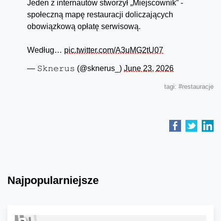
Jeden z internautów stworzył „Miejscownik” -
społeczną mapę restauracji doliczających
obowiązkową opłatę serwisową.
Według…
pic.twitter.com/A3uMG2tU07
— 𝚂𝚔𝚗𝚎𝚛𝚞𝚜 (@sknerus_)
June 23, 2026
tagi:
#restauracje
Najpopularniejsze