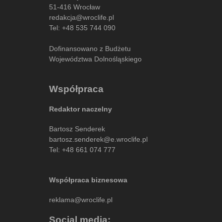
51-416 Wrocław
redakcja@wroclife.pl
Tel:
+48 535 744 090
Dofinansowano z Budżetu
Województwa Dolnośląskiego
Współpraca
Redaktor naczelny
Bartosz Senderek
bartosz.senderek@e.wroclife.pl
Tel:
+48 661 074 777
Współpraca biznesowa
reklama@wroclife.pl
Social media: