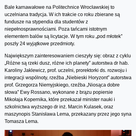
Bale karnawałowe na Politechnice Wrocławskiej to
uczelniana tradycja. W ich trakcie co roku zbierane są
fundusze na stypendia dla studentów z
niepełnosprawnościami. Poza tańcami istotnym
elementem balów są licytacje. W tym roku „pod młotek”
poszły 24 wyjątkowe przedmioty.
Największym zainteresowaniem cieszyły się: obraz z cyklu
„Różne są rzeki dusz, różne ich planety” autorstwa dr hab.
Karoliny Jaklewicz, prof. uczelni, prorektorki ds. rozwoju i
integracji wspólnoty, rzeźba „Niebieski Horyzont” autorstwa
prof. Grzegorza Niemyjskiego, rzeźba „Niosąca dobre
słowa” Ewy Rossano, wykonane z brązu popiersie
Mikołaja Kopernika, które przekazał minister nauki i
szkolnictwa wyższego dr inż. Marcin Kulasek, oraz
maszynopis Stanisława Lema, przekazany przez jego syna
Tomasza Lema.