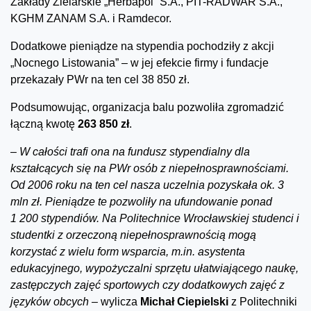
Zakłady Zielarskie „Herbapol” S.A., PIT-RADWAR S.A.,
KGHM ZANAM S.A. i Ramdecor.
Dodatkowe pieniądze na stypendia pochodziły z akcji
„Nocnego Listowania” – w jej efekcie firmy i fundacje
przekazały PWr na ten cel 38 850 zł.
Podsumowując, organizacja balu pozwoliła zgromadzić
łączną kwotę
263 850 zł
.
–
W całości trafi ona na fundusz stypendialny dla
kształcących się na PWr osób z niepełnosprawnościami.
Od 2006 roku na ten cel nasza uczelnia pozyskała ok. 3
mln zł. Pieniądze te pozwoliły na ufundowanie ponad
1 200 stypendiów. Na Politechnice Wrocławskiej studenci i
studentki z orzeczoną niepełnosprawnością mogą
korzystać z wielu form wsparcia, m.in. asystenta
edukacyjnego, wypożyczalni sprzętu ułatwiającego naukę,
zastępczych zajęć sportowych czy dodatkowych zajęć z
języków obcych –
wylicza
Michał Ciepielski
z Politechniki