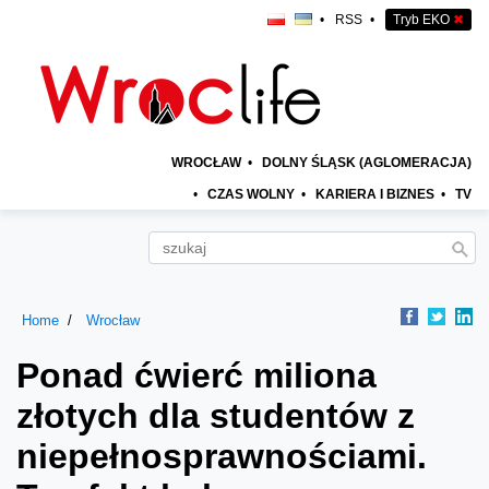
•
RSS
•
Tryb EKO
✖
WROCŁAW
•
DOLNY ŚLĄSK (AGLOMERACJA)
•
CZAS WOLNY
•
KARIERA I BIZNES
•
TV
Home
Wrocław
Ponad ćwierć miliona
złotych dla studentów z
niepełnosprawnościami.