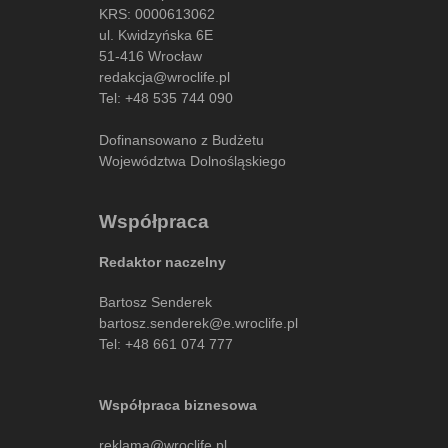
KRS: 0000613062
ul. Kwidzyńska 6E
51-416 Wrocław
redakcja@wroclife.pl
Tel:
+48 535 744 090
Dofinansowano z Budżetu
Województwa Dolnośląskiego
Współpraca
Redaktor naczelny
Bartosz Senderek
bartosz.senderek@e.wroclife.pl
Tel:
+48 661 074 777
Współpraca biznesowa
reklama@wroclife.pl