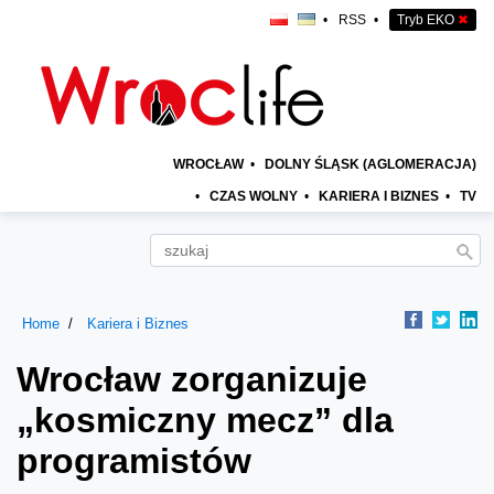
•
RSS
•
Tryb EKO
✖
WROCŁAW
•
DOLNY ŚLĄSK (AGLOMERACJA)
•
CZAS WOLNY
•
KARIERA I BIZNES
•
TV
Home
Kariera i Biznes
Wrocław zorganizuje
„kosmiczny mecz” dla
programistów