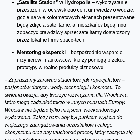
„
Satellite Station” w Hydropolis
– wykorzystanie
przestrzeni wrocławskiego centrum wiedzy o wodzie,
gdzie na wielkoformatowych ekranach prezentowane
będą zdjęcia satelitarne, a mieszkańcy będą mogli
zobaczyć prawdziwy sprzęt satelitarny dostarczony
przez lokalne firmy space-tech.
Mentoring ekspercki
– bezpośrednie wsparcie
inżynierów i naukowców, którzy pomogą przekuć
prototypy w realne produkty biznesowe.
–
Zapraszamy zarówno studentów, jak i specjalistów –
pasjonatów danych, wody, technologii i kosmosu. To
świetna okazja, aby tworzyć rozwiązania dla Wrocławia,
które mogą zadziałać także w innych miastach Europy.
Wrocław nie będzie tylko miejscem weekendowego
wydarzenia. Zależy nam, aby był punktem wyjścia do
większego zaangażowania uczestników i całego
ekosystemu oraz aby uruchomić proces, który zaczyna się
przed hackathonem i trwa po nim: od przygotowania i