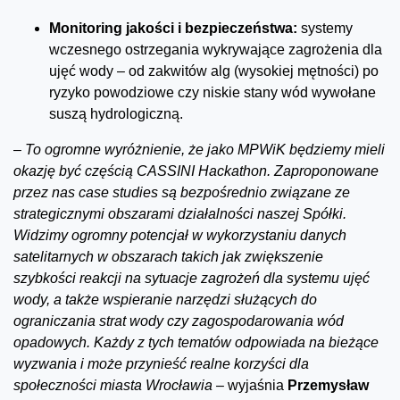
Monitoring jakości i bezpieczeństwa:
systemy
wczesnego ostrzegania wykrywające zagrożenia dla
ujęć wody – od zakwitów alg (wysokiej mętności) po
ryzyko powodziowe czy niskie stany wód wywołane
suszą hydrologiczną.
–
To ogromne wyróżnienie, że jako MPWiK będziemy mieli
okazję być częścią CASSINI Hackathon. Zaproponowane
przez nas case studies są bezpośrednio związane ze
strategicznymi obszarami działalności naszej Spółki.
Widzimy ogromny potencjał w wykorzystaniu danych
satelitarnych w obszarach takich jak zwiększenie
szybkości reakcji na sytuacje zagrożeń dla systemu ujęć
wody, a także wspieranie narzędzi służących do
ograniczania strat wody czy zagospodarowania wód
opadowych. Każdy z tych tematów odpowiada na bieżące
wyzwania i może przynieść realne korzyści dla
społeczności miasta Wrocławia –
wyjaśnia
Przemysław