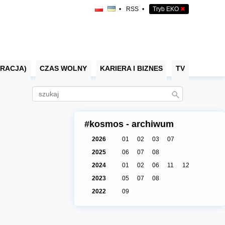
•
RSS
•
Tryb EKO
✖
RACJA)
CZAS WOLNY
KARIERA I BIZNES
TV
#kosmos - archiwum
2026
01
02
03
07
2025
06
07
08
2024
01
02
06
11
12
2023
05
07
08
2022
09