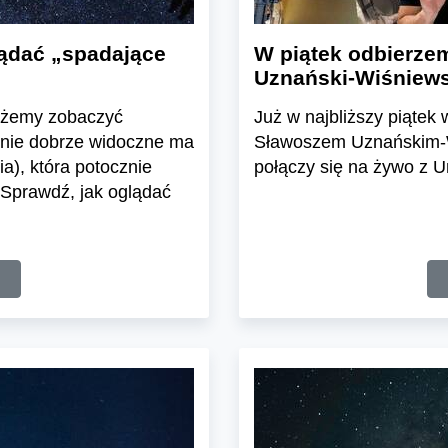
lądać „spadające
W piątek odbierze
Uznański-Wiśniews
możemy zobaczyć
Już w najbliższy piątek
ólnie dobrze widoczne ma
Sławoszem Uznańskim-Wi
a), która potocznie
połączy się na żywo z 
 Sprawdź, jak oglądać