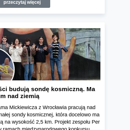
przeczytaj więcej
iści budują sondę kosmiczną. Ma
km nad ziemią
dama Mickiewicza z Wrocławia pracują nad
łej sondy kosmicznej, która docelowo ma
tą na wysokość 2,5 km. Projekt zespołu Per
t w ramach międzynarodowego konkursu