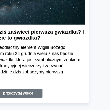
dziś zaświeci pierwsza gwiazdka? I
zie to gwiazdka?
eodłączny element Wigilii Bożego
ym roku 24 grudnia wielu z nas będzie
iazdki, która jest symbolicznym znakiem,
tradycyjnej wieczerzy i zaczynać
odzinie dziś zobaczymy pierwszą
przeczytaj więcej