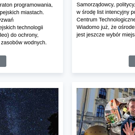
Samorządowcy, politycy, 
araton programowania,
w środę list intencyjny
pejskich miastach.
Centrum Technologiczne
wyzwań
Wiadomo już, że ośrodek
skich technologii
jest jeszcze wybór miejs
leo) do ochrony,
a zasobów wodnych.