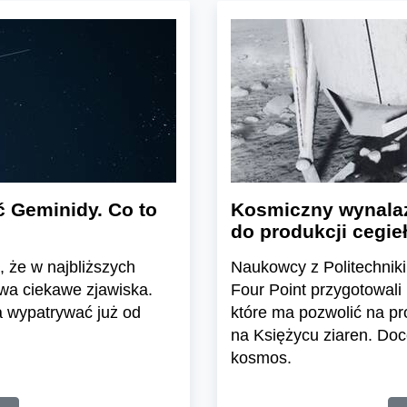
 Geminidy. Co to
Kosmiczny wynalaz
do produkcji cegie
 że w najbliższych
Naukowcy z Politechniki
wa ciekawe zjawiska.
Four Point przygotowali
 wypatrywać już od
które ma pozwolić na pr
na Księżycu ziaren. Do
kosmos.