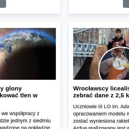
y glony
Wrocławscy liceal
kować tlen w
zebrać dane z 2,5 
Uczniowie III LO im. A
y we współpracy z
opracowaniem modelu ma
dzie jednym z siedmiu
zostać wyniesiona rakie
owadzone na pokładzie
Ardua realizowany jes