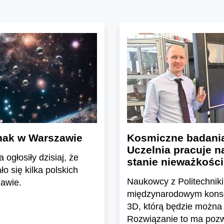
nak w Warszawie
Kosmiczne badania 
Uczelnia pracuje 
ogłosiły dzisiaj, że
stanie nieważkości
o się kilka polskich
Naukowcy z Politechniki
awie.
międzynarodowym konso
3D, którą będzie można 
Rozwiązanie to ma pozw