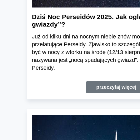
Dziś Noc Perseidów 2025. Jak og
gwiazdy”?
Już od kilku dni na nocnym niebie znów 
przelatujące Perseidy. Zjawisko to szczeg
być w nocy z wtorku na środę (12/13 sierpni
nazywana jest „nocą spadających gwiazd”.
Perseidy.
przeczytaj więcej