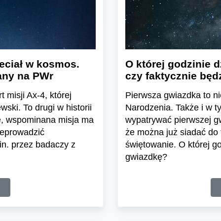
eciał w kosmos.
O której godzinie 
any na PWr
czy faktycznie będ
 misji Ax-4, której
Pierwsza gwiazdka to ni
ski. To drugi w historii
Narodzenia. Także i w t
we, wspominana misja ma
wypatrywać pierwszej gw
zeprowadzić
że można już siadać do 
in. przez badaczy z
świętowanie. O której g
gwiazdkę?