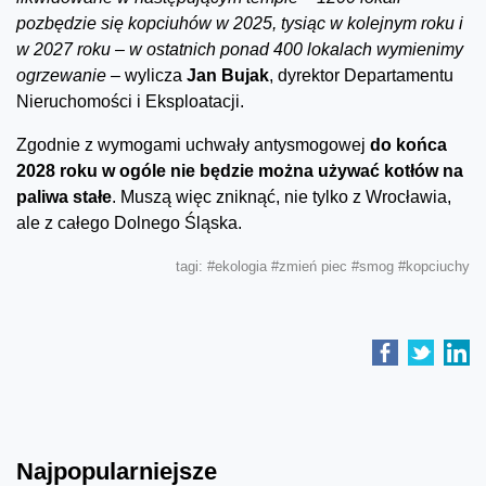
pozbędzie się kopciuhów w 2025, tysiąc w kolejnym roku i
w 2027
roku
– w ostatnich ponad 400 lokalach wymienimy
ogrzewanie –
wylicza
Jan Bujak
, dyrektor Departamentu
Nieruchomości i Eksploatacji.
Zgodnie z wymogami uchwały antysmogowej
do końca
2028 roku
w ogóle
nie będzie można używać kotłów na
paliwa stałe
. Muszą więc zniknąć, nie tylko z Wrocławia,
ale z całego Dolnego Śląska.
tagi:
#ekologia
#zmień piec
#smog
#kopciuchy
Najpopularniejsze