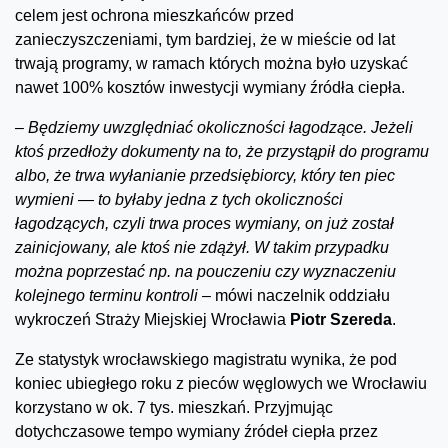
celem jest ochrona mieszkańców przed
zanieczyszczeniami, tym bardziej, że w mieście od lat
trwają programy, w ramach których można było uzyskać
nawet 100% kosztów inwestycji wymiany źródła ciepła.
–
Będziemy uwzględniać okoliczności łagodzące. Jeżeli
ktoś przedłoży dokumenty na to, że przystąpił do programu
albo, że trwa wyłanianie przedsiębiorcy, który ten piec
wymieni — to byłaby jedna z tych okoliczności
łagodzących, czyli trwa proces wymiany, on już został
zainicjowany, ale ktoś nie zdążył. W takim przypadku
można poprzestać np. na pouczeniu czy wyznaczeniu
kolejnego terminu kontroli –
mówi naczelnik oddziału
wykroczeń Straży Miejskiej Wrocławia
Piotr Szereda
.
Ze statystyk wrocławskiego magistratu wynika, że pod
koniec ubiegłego roku z pieców węglowych we Wrocławiu
korzystano w ok. 7 tys. mieszkań. Przyjmując
dotychczasowe tempo wymiany źródeł ciepła przez