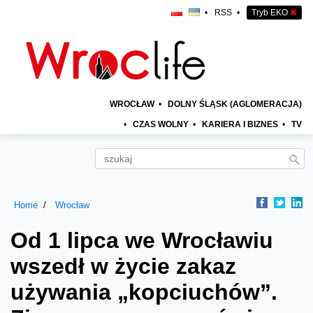
•
RSS
•
Tryb EKO
✖
WROCŁAW
•
DOLNY ŚLĄSK (AGLOMERACJA)
•
CZAS WOLNY
•
KARIERA I BIZNES
•
TV
Home
Wrocław
Od 1 lipca we Wrocławiu
wszedł w życie zakaz
używania „kopciuchów”.