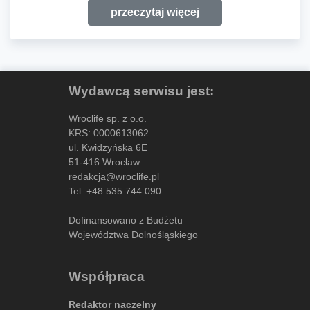
przeczytaj więcej
Wydawcą serwisu jest:
Wroclife sp. z o.o.
KRS: 0000613062
ul. Kwidzyńska 6E
51-416 Wrocław
redakcja@wroclife.pl
Tel:
+48 535 744 090
Dofinansowano z Budżetu
Województwa Dolnośląskiego
Współpraca
Redaktor naczelny