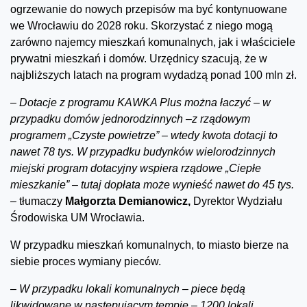
ogrzewanie do nowych przepisów ma być kontynuowane
we Wrocławiu do 2028 roku. Skorzystać z niego mogą
zarówno najemcy mieszkań komunalnych, jak i właściciele
prywatni mieszkań i domów. Urzędnicy szacują, że w
najbliższych latach na program wydadzą ponad 100 mln zł.
–
Dotacje z programu KAWKA Plus można łaczyć – w
przypadku domów jednorodzinnych –z rządowym
programem „Czyste powietrze” – wtedy kwota dotacji to
nawet 78 tys. W przypadku budynków wielorodzinnych
miejski program dotacyjny wspiera rządowe „Ciepłe
mieszkanie” – tutaj dopłata może wynieść nawet do 45 tys.
–
tłumaczy
Małgorzta Demianowicz,
Dyrektor Wydziału
Środowiska UM Wrocławia.
W przypadku mieszkań komunalnych, to miasto bierze na
siebie proces wymiany pieców.
–
W przypadku lokali komunalnych – piece będą
likwidowane w następującym tempie – 1200 lokali