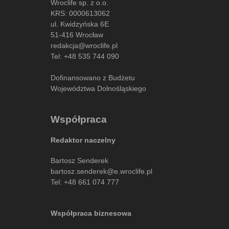
Wroclife sp. z o.o.
KRS: 0000613062
ul. Kwidzyńska 6E
51-416 Wrocław
redakcja@wroclife.pl
Tel:
+48 535 744 090
Dofinansowano z Budżetu
Województwa Dolnośląskiego
Współpraca
Redaktor naczelny
Bartosz Senderek
bartosz.senderek@e.wroclife.pl
Tel:
+48 661 074 777
Współpraca biznesowa