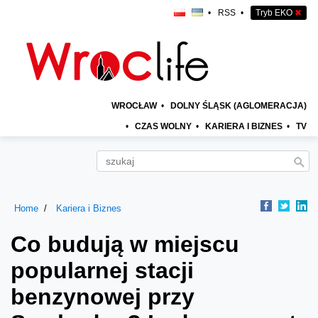
•
RSS
•
Tryb EKO
✖
WROCŁAW
•
DOLNY ŚLĄSK (AGLOMERACJA)
•
CZAS WOLNY
•
KARIERA I BIZNES
•
TV
Home
Kariera i Biznes
Co budują w miejscu
popularnej stacji
benzynowej przy