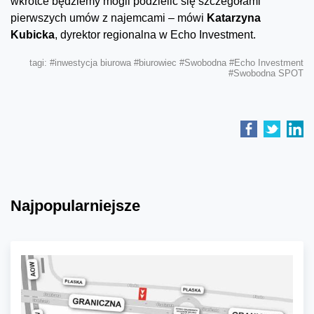
wkrótce będziemy mogli podzielić się szczegółami
pierwszych umów z najemcami – mówi
Katarzyna
Kubicka
, dyrektor regionalna w Echo Investment.
tagi:
#inwestycja biurowa
#biurowiec
#Swobodna
#Echo Investment
#Swobodna SPOT
Najpopularniejsze