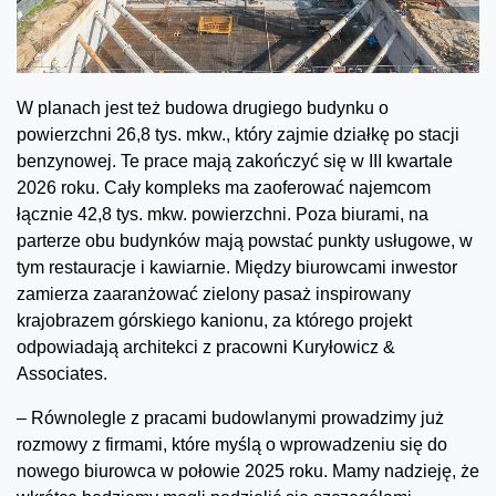
W planach jest też budowa drugiego budynku o
powierzchni 26,8 tys. mkw., który zajmie działkę po stacji
benzynowej. Te prace mają zakończyć się w III kwartale
2026 roku. Cały kompleks ma zaoferować najemcom
łącznie 42,8 tys. mkw. powierzchni. Poza biurami, na
parterze obu budynków mają powstać punkty usługowe, w
tym restauracje i kawiarnie. Między biurowcami inwestor
zamierza zaaranżować zielony pasaż inspirowany
krajobrazem górskiego kanionu, za którego projekt
odpowiadają architekci z pracowni Kuryłowicz &
Associates.
– Równolegle z pracami budowlanymi prowadzimy już
rozmowy z firmami, które myślą o wprowadzeniu się do
nowego biurowca w połowie 2025 roku. Mamy nadzieję, że