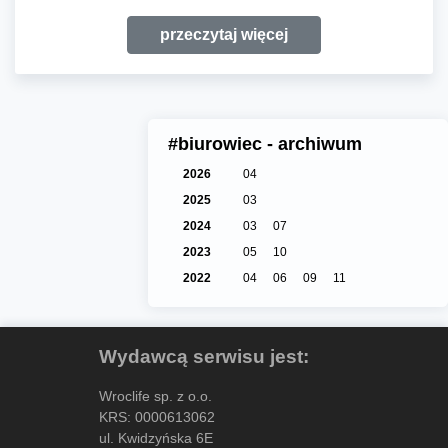
przeczytaj więcej
#biurowiec - archiwum
2026
04
2025
03
2024
03
07
2023
05
10
2022
04
06
09
11
Wydawcą serwisu jest:
Wroclife sp. z o.o.
KRS: 0000613062
ul. Kwidzyńska 6E