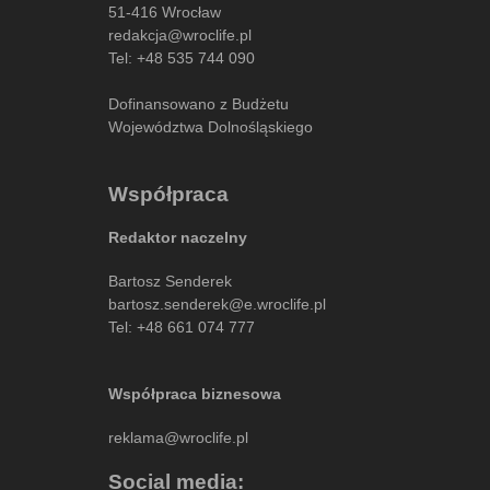
51-416 Wrocław
redakcja@wroclife.pl
Tel:
+48 535 744 090
Dofinansowano z Budżetu
Województwa Dolnośląskiego
Współpraca
Redaktor naczelny
Bartosz Senderek
bartosz.senderek@e.wroclife.pl
Tel:
+48 661 074 777
Współpraca biznesowa
reklama@wroclife.pl
Social media: