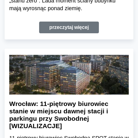
„stanu zero”. Lada moment ściany budynku
mają wyrosnąc ponad ziemię.
przeczytaj więcej
Wrocław: 11-piętrowy biurowiec
stanie w miejscu dawnej stacji i
parkingu przy Swobodnej
[WIZUALIZACJE]
11-piętrowy biurowiec Swobodna SPOT stanie w