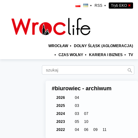
•
RSS
•
Tryb EKO
✖
WROCŁAW
•
DOLNY ŚLĄSK (AGLOMERACJA)
•
CZAS WOLNY
•
KARIERA I BIZNES
•
TV
#biurowiec - archiwum
2026
04
2025
03
2024
03
07
2023
05
10
2022
04
06
09
11