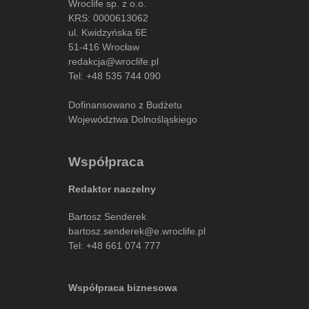
Wroclife sp. z o.o.
KRS: 0000613062
ul. Kwidzyńska 6E
51-416 Wrocław
redakcja@wroclife.pl
Tel:
+48 535 744 090
Dofinansowano z Budżetu
Województwa Dolnośląskiego
Współpraca
Redaktor naczelny
Bartosz Senderek
bartosz.senderek@e.wroclife.pl
Tel:
+48 661 074 777
Współpraca biznesowa