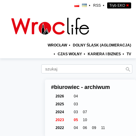
•
RSS
•
Tryb EKO
✖
WROCŁAW
•
DOLNY ŚLĄSK (AGLOMERACJA)
•
CZAS WOLNY
•
KARIERA I BIZNES
•
TV
#biurowiec - archiwum
2026
04
2025
03
2024
03
07
2023
05
10
2022
04
06
09
11