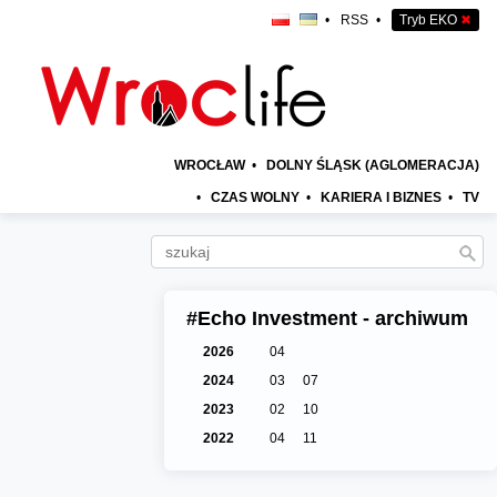
•
RSS
•
Tryb EKO
✖
WROCŁAW
•
DOLNY ŚLĄSK (AGLOMERACJA)
•
CZAS WOLNY
•
KARIERA I BIZNES
•
TV
#Echo Investment - archiwum
2026
04
2024
03
07
2023
02
10
2022
04
11