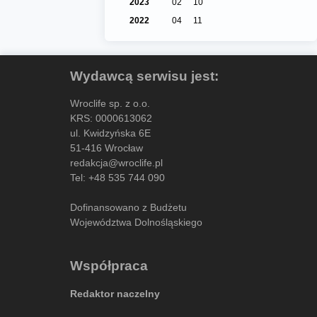
2023
02
10
2022
04
11
Wydawcą serwisu jest:
Wroclife sp. z o.o.
KRS: 0000613062
ul. Kwidzyńska 6E
51-416 Wrocław
redakcja@wroclife.pl
Tel:
+48 535 744 090
Dofinansowano z Budżetu
Województwa Dolnośląskiego
Współpraca
Redaktor naczelny