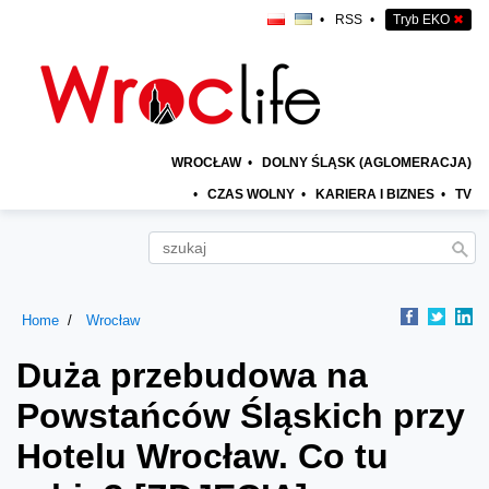
•
RSS
•
Tryb EKO
✖
WROCŁAW
•
DOLNY ŚLĄSK (AGLOMERACJA)
•
CZAS WOLNY
•
KARIERA I BIZNES
•
TV
Home
Wrocław
Duża przebudowa na
Powstańców Śląskich przy
Hotelu Wrocław. Co tu