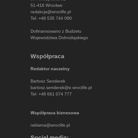
51-416 Wrocław
redakcja@wroclife.pl
Tel:
+48 535 744 090
Dofinansowano z Budżetu
Województwa Dolnośląskiego
Współpraca
Redaktor naczelny
Bartosz Senderek
bartosz.senderek@e.wroclife.pl
Tel:
+48 661 074 777
Współpraca biznesowa
reklama@wroclife.pl
Social media: