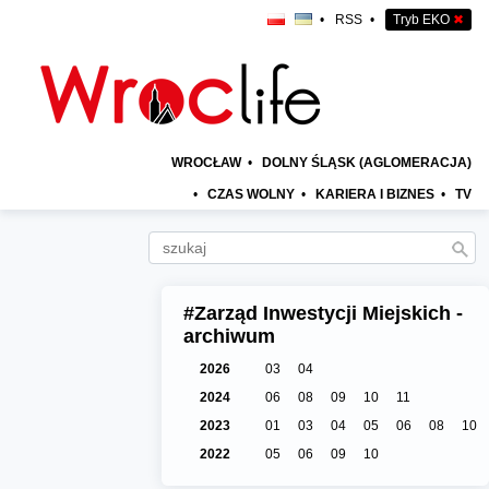
•
RSS
•
Tryb EKO
✖
WROCŁAW
•
DOLNY ŚLĄSK (AGLOMERACJA)
•
CZAS WOLNY
•
KARIERA I BIZNES
•
TV
#Zarząd Inwestycji Miejskich -
archiwum
2026
03
04
2024
06
08
09
10
11
2023
01
03
04
05
06
08
10
2022
05
06
09
10