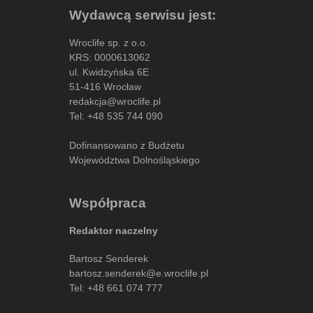
Wydawcą serwisu jest:
Wroclife sp. z o.o.
KRS: 0000613062
ul. Kwidzyńska 6E
51-416 Wrocław
redakcja@wroclife.pl
Tel:
+48 535 744 090
Dofinansowano z Budżetu
Województwa Dolnośląskiego
Współpraca
Redaktor naczelny
Bartosz Senderek
bartosz.senderek@e.wroclife.pl
Tel:
+48 661 074 777