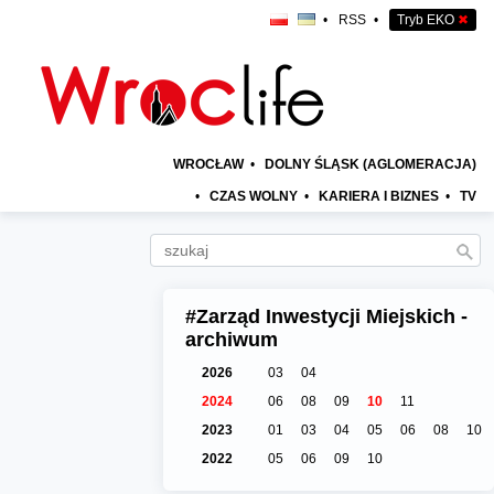
•
RSS
•
Tryb EKO
✖
WROCŁAW
•
DOLNY ŚLĄSK (AGLOMERACJA)
•
CZAS WOLNY
•
KARIERA I BIZNES
•
TV
#Zarząd Inwestycji Miejskich -
archiwum
2026
03
04
2024
06
08
09
10
11
2023
01
03
04
05
06
08
10
2022
05
06
09
10