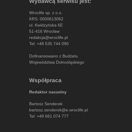
Wydawcą serwisu jest:
Wroclife sp. z o.o.
KRS: 0000613062
ul. Kwidzyńska 6E
51-416 Wrocław
redakcja@wroclife.pl
Tel:
+48 535 744 090
Dofinansowano z Budżetu
Województwa Dolnośląskiego
Współpraca
Redaktor naczelny
Bartosz Senderek
bartosz.senderek@e.wroclife.pl
Tel:
+48 661 074 777