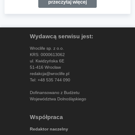
przeczytaj więcej
Wydawcą serwisu jest:
Wroclife sp. z o.o.
KRS: 0000613062
ul. Kwidzyńska 6E
51-416 Wrocław
redakcja@wroclife.pl
Tel:
+48 535 744 090
Dofinansowano z Budżetu
Województwa Dolnośląskiego
Współpraca
Redaktor naczelny