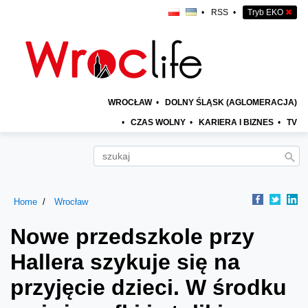
•
RSS
•
Tryb EKO
✖
WROCŁAW
•
DOLNY ŚLĄSK (AGLOMERACJA)
•
CZAS WOLNY
•
KARIERA I BIZNES
•
TV
Home
Wrocław
Nowe przedszkole przy
Hallera szykuje się na
przyjęcie dzieci. W środku